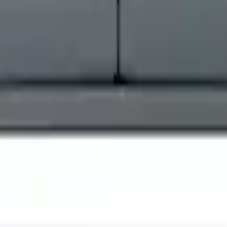
-
15 %
-
35 %
t rok
-
25 %
-
28 %
-
35 %
ok
-
35 %