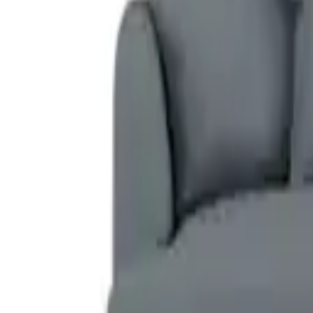
€ 1.255,00
1 aanbieding
Details
1898 Linnevik sofa Luiza Green 3975-witgeoliede eiken, 3-zits
- Deal
€ 1.400,00
1 aanbieding
Details
1898 Linnevik sofa Same Ochre 6676-witgeoliede eiken, 2-zits
- Deal
€ 1.145,00
1 aanbieding
Details
1898 Linnevik sofa Jump Beige 1956-witgeoliede eiken, 3-zits
- Deal
€ 1.400,00
1 aanbieding
Details
1898 Linnevik sofa Jump Honey 1959-witgeoliede eiken, 2-zits, met 
- Deal
€ 1.150,00
1 aanbieding
Details
1898 Sjövik sofa Jump Brown 1955-witgeoliede eiken, 3-zits
- Deal
€ 1.175,00
1 aanbieding
Details