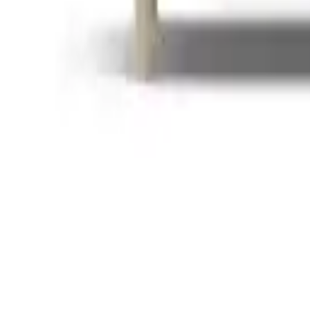
1898 Linnevik sofa Bern Beige 0341-witgeoliede eiken, 3-zits, met r
- Deal
€ 1.295,00
1 aanbieding
Details
1898 Linnevik sofa Same Grey 6673-witgeoliede eiken, 2-zits
- Deal
€ 1.145,00
1 aanbieding
Details
1898 Sjövik sofa Same Blue 6678-witgeoliede eiken, 3-zits
- Deal
€ 1.215,00
1 aanbieding
Details
29 van 346 producten gezien
Meer tonen
Wonen
Banken
Hoekbanken
Woonlandschappen
2 & 3-zitsbanken
Slaapbanken
Grote banken
Bankensets
Chesterfield banken