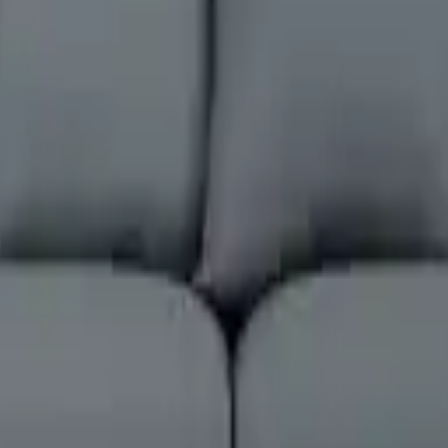
-
31 %
-
32 %
-
31 %
-
32 %
rok
-
30 %