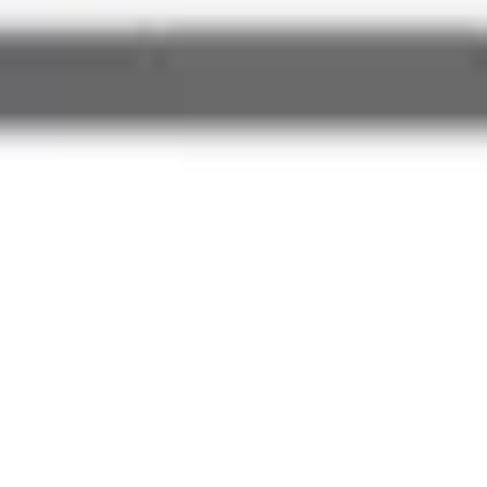
ok
-
32 %
-
30 %