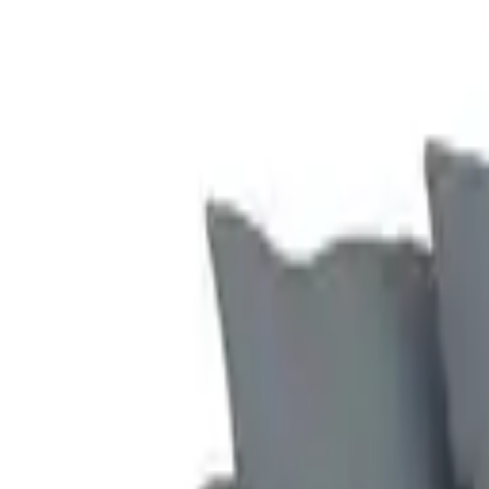
Nohr 3-zits Bank Nghia 240cm Linnen - Beige
- Deal
vanaf
€ 1.169,10
2 aanbiedingen
Details
2-zitsbank Lunna 280x170 cm bouclé Soft Beige 2 kussens
- Deal
€ 1.629,90
1 aanbieding
Details
1898 Sjövik sofa Same Forest 6677 -witgeoliede eiken, 3-zits
- Deal
€ 1.140,00
1 aanbieding
Details
1898 Linnevik sofa Jump Beige 1956-witgeoliede eiken, 2-zits, met r
- Deal
€ 1.150,00
1 aanbieding
Details
1898 Linnevik sofa Same Rust 6675-witgeoliede eiken, 2-zits
- Deal
€ 1.145,00
1 aanbieding
Details
1898 Linnevik sofa Same Sand 6672-witgeoliede eiken, 3-zits
- Deal