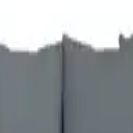
Direct leverbaar
-
19 %
-
33 %
-
32 %
ok
-
32 %
-
37 %