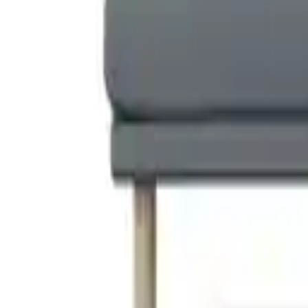
1898 Lidnäs driezitsbank Caleido donkergrijs
- Deal
€ 2.185,00
1 aanbieding
Details
1898 Linnevik sofa Jump off white 1954-witgeoliede eiken, 3-zits, me
- Deal
€ 1.295,00
1 aanbieding
Details
1898 Sjövik sofa Luiza Mustard 3972-witgeoliede eiken, 3-zits
- Deal
€ 1.345,00
1 aanbieding
Details
1898 Linnevik sofa Jump Beige 1956-witgeoliede eiken, 2-zits
- Deal
€ 1.245,00
1 aanbieding
Details
1898 Linnevik sofa Same Grey 6673-witgeoliede eiken, 3-zits, met r
- Deal
€ 1.295,00
1 aanbieding
Details