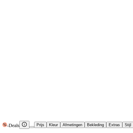
Textiel
Decoratie
Bouwmarkt
IKEA
Deals
Merken
Shops
Wonen
Banken
2 & 3-zitsbanken
2 & 3-zitsbanken
2- en 3-zitsbanken
1
Prijs
Kleur
Afmetingen
Bekleding
Extras
Stijl
-Deals