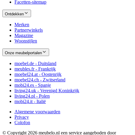
Facetten-sitemap
Ontdekken
Merken
Partnerwinkels
Magazine
Woonstijlen
Onze meubelportalen
moebel.de - Duitsland
meubles.fr - Frankrijk
moebel24.at - Oostenrijk
moebel24.ch - Zwitserland
mobi24.es - Spanje
living24.uk - Verenigd Koninkrijk
living24.pl - Polen
mobi24.it - Italië
Algemene voorwaarden
Privacy
Colofon
© Copyright 2026 meubelo.nl een service aangeboden door