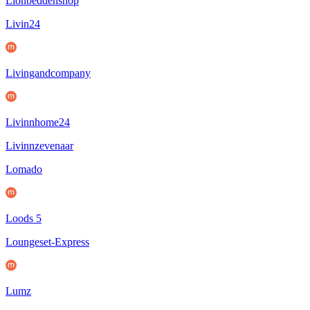
Lionbeddenshop
Livin24
Livingandcompany
Livinnhome24
Livinnzevenaar
Lomado
Loods 5
Loungeset-Express
Lumz