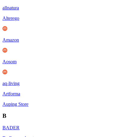
allnatura
Alterego
Amazon
Aosom
aq-living
Artforma
Auping Store
B
BADER