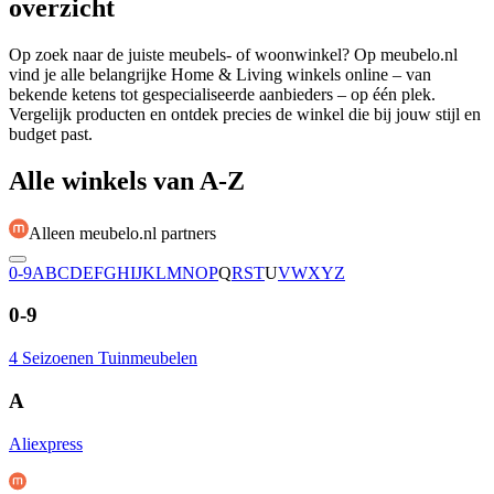
overzicht
Op zoek naar de juiste meubels- of woonwinkel? Op meubelo.nl
vind je alle belangrijke Home & Living winkels online – van
bekende ketens tot gespecialiseerde aanbieders – op één plek.
Vergelijk producten en ontdek precies de winkel die bij jouw stijl en
budget past.
Alle winkels van A-Z
Alleen meubelo.nl partners
0-9
A
B
C
D
E
F
G
H
I
J
K
L
M
N
O
P
Q
R
S
T
U
V
W
X
Y
Z
0-9
4 Seizoenen Tuinmeubelen
A
Aliexpress