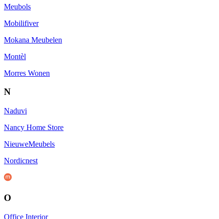
Meubols
Mobilifiver
Mokana Meubelen
Montèl
Morres Wonen
N
Naduvi
Nancy Home Store
NieuweMeubels
Nordicnest
O
Office Interior