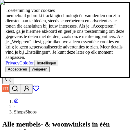
meubelo.nl - meubel jezelf de beste prijs!
Meer dan 100 miljoen
producten in prijsvergelijking
|
Meer dan 1.000 online shops in negen
Toestemming voor cookies
landen
meubelo.nl gebruikt trackingtechnologieën van derden om zijn
|
diensten aan te bieden, steeds te verbeteren en advertenties te
meubelo.nl - meubel jezelf de beste prijs!
tonen die aansluiten bij jouw interesses. Als je „Accepteren“
Meer dan 100 miljoen producten in prijsvergelijking
kiest, ga je hiermee akkoord en geef je ons toestemming om deze
Meer dan 1.000 online shops in negen landen
gegevens te delen met derden, zoals onze marketingpartners. Als
Meer te weten komen
je „Weigeren“ kiest, gebruiken we alleen essentiële cookies en
krijg je geen gepersonaliseerde advertenties te zien. Meer details
vind je bij „Instellingen“. Je kunt deze later op elk moment
Zoeken
aanpassen.
meubel jezelf de beste prijs!
meubel jezelf de beste prijs!
Privacy
Colofon
Instellingen
Accepteren
Weigeren
Shops
Shops
Alle meubels- & woonwinkels in één