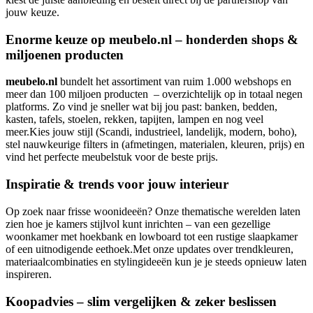
jouw keuze.
Enorme keuze op meubelo.nl – honderden shops &
miljoenen producten
meubelo.nl
bundelt het assortiment van ruim 1.000 webshops en
meer dan 100 miljoen producten – overzichtelijk op in totaal negen
platforms. Zo vind je sneller wat bij jou past: banken, bedden,
kasten, tafels, stoelen, rekken, tapijten, lampen en nog veel
meer.Kies jouw stijl (Scandi, industrieel, landelijk, modern, boho),
stel nauwkeurige filters in (afmetingen, materialen, kleuren, prijs) en
vind het perfecte meubelstuk voor de beste prijs.
Inspiratie & trends voor jouw interieur
Op zoek naar frisse woonideeën? Onze thematische werelden laten
zien hoe je kamers stijlvol kunt inrichten – van een gezellige
woonkamer met hoekbank en lowboard tot een rustige slaapkamer
of een uitnodigende eethoek.Met onze updates over trendkleuren,
materiaalcombinaties en stylingideeën kun je je steeds opnieuw laten
inspireren.
Koopadvies – slim vergelijken & zeker beslissen