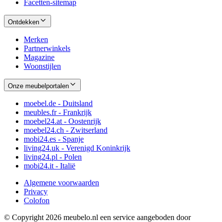
Facetten-sitemap
Ontdekken
Merken
Partnerwinkels
Magazine
Woonstijlen
Onze meubelportalen
moebel.de - Duitsland
meubles.fr - Frankrijk
moebel24.at - Oostenrijk
moebel24.ch - Zwitserland
mobi24.es - Spanje
living24.uk - Verenigd Koninkrijk
living24.pl - Polen
mobi24.it - Italië
Algemene voorwaarden
Privacy
Colofon
© Copyright 2026 meubelo.nl een service aangeboden door