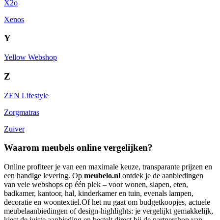
X2o
Xenos
Y
Yellow Webshop
Z
ZEN Lifestyle
Zorgmatras
Zuiver
Waarom meubels online vergelijken?
Online profiteer je van een maximale keuze, transparante prijzen en
een handige levering. Op
meubelo.nl
ontdek je de aanbiedingen
van vele webshops op één plek – voor wonen, slapen, eten,
badkamer, kantoor, hal, kinderkamer en tuin, evenals lampen,
decoratie en woontextiel.Of het nu gaat om budgetkoopjes, actuele
meubelaanbiedingen of design-highlights: je vergelijkt gemakkelijk,
kiest de juiste aanbieding en bestelt direct bij de partnershop van