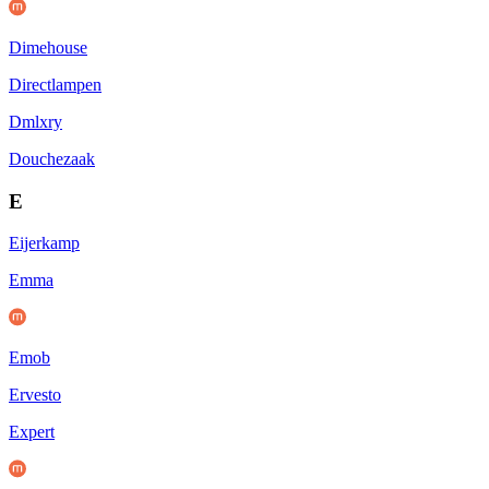
Dimehouse
Directlampen
Dmlxry
Douchezaak
E
Eijerkamp
Emma
Emob
Ervesto
Expert