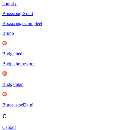
bonprix
Boxspring Xpert
Boxsprings Compleet
Bruno
Budgetbed
Budgethomestore
Budgetplan
Bureaustoel24.nl
C
Canoof