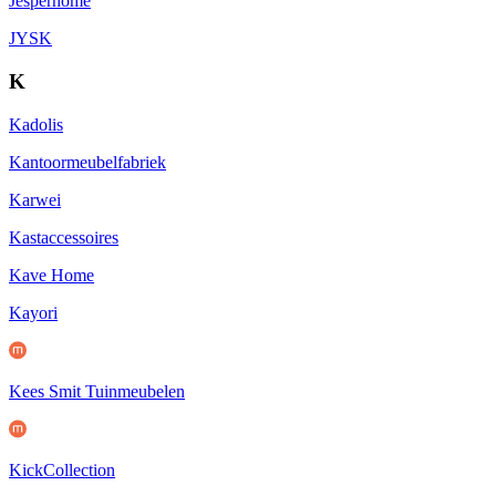
Jesperhome
JYSK
K
Kadolis
Kantoormeubelfabriek
Karwei
Kastaccessoires
Kave Home
Kayori
Kees Smit Tuinmeubelen
KickCollection