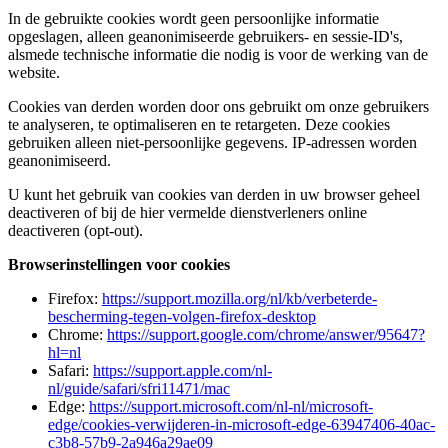
In de gebruikte cookies wordt geen persoonlijke informatie
opgeslagen, alleen geanonimiseerde gebruikers- en sessie-ID's,
alsmede technische informatie die nodig is voor de werking van de
website.
Cookies van derden worden door ons gebruikt om onze gebruikers
te analyseren, te optimaliseren en te retargeten. Deze cookies
gebruiken alleen niet-persoonlijke gegevens. IP-adressen worden
geanonimiseerd.
U kunt het gebruik van cookies van derden in uw browser geheel
deactiveren of bij de hier vermelde dienstverleners online
deactiveren (opt-out).
Browserinstellingen voor cookies
Firefox:
https://support.mozilla.org/nl/kb/verbeterde-
bescherming-tegen-volgen-firefox-desktop
Chrome:
https://support.google.com/chrome/answer/95647?
hl=nl
Safari:
https://support.apple.com/nl-
nl/guide/safari/sfri11471/mac
Edge:
https://support.microsoft.com/nl-nl/microsoft-
edge/cookies-verwijderen-in-microsoft-edge-63947406-40ac-
c3b8-57b9-2a946a29ae09