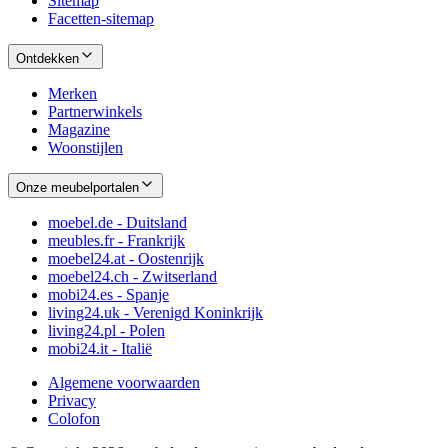
Sitemap
Facetten-sitemap
Ontdekken
Merken
Partnerwinkels
Magazine
Woonstijlen
Onze meubelportalen
moebel.de - Duitsland
meubles.fr - Frankrijk
moebel24.at - Oostenrijk
moebel24.ch - Zwitserland
mobi24.es - Spanje
living24.uk - Verenigd Koninkrijk
living24.pl - Polen
mobi24.it - Italië
Algemene voorwaarden
Privacy
Colofon