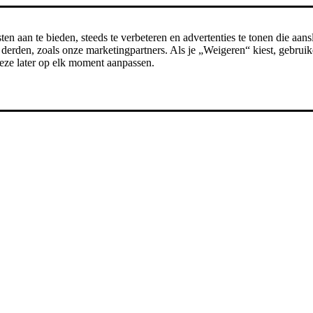
n aan te bieden, steeds te verbeteren en advertenties te tonen die aansl
erden, zoals onze marketingpartners. Als je „Weigeren“ kiest, gebruike
t deze later op elk moment aanpassen.