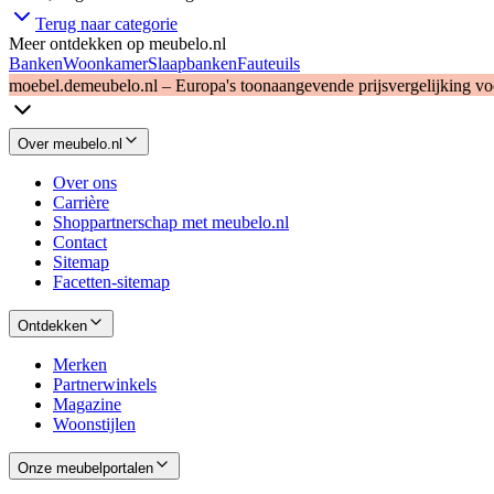
Terug naar categorie
Meer ontdekken op meubelo.nl
Banken
Woonkamer
Slaapbanken
Fauteuils
moebel.de
meubelo.nl – Europa's toonaangevende prijsvergelijking v
Over meubelo.nl
Over ons
Carrière
Shoppartnerschap met meubelo.nl
Contact
Sitemap
Facetten-sitemap
Ontdekken
Merken
Partnerwinkels
Magazine
Woonstijlen
Onze meubelportalen