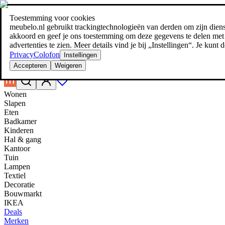
Toestemming voor cookies
Zoeken
meubelo.nl gebruikt trackingtechnologieën van derden om zijn dienste
meubel jezelf de beste prijs!
meubel jezelf de beste prijs!
akkoord en geef je ons toestemming om deze gegevens te delen met d
advertenties te zien. Meer details vind je bij „Instellingen“. Je kun
Privacy
Colofon
Instellingen
Accepteren
Weigeren
Wonen
Slapen
Eten
Badkamer
Kinderen
Hal & gang
Kantoor
Tuin
Lampen
Textiel
Decoratie
Bouwmarkt
IKEA
Deals
Merken