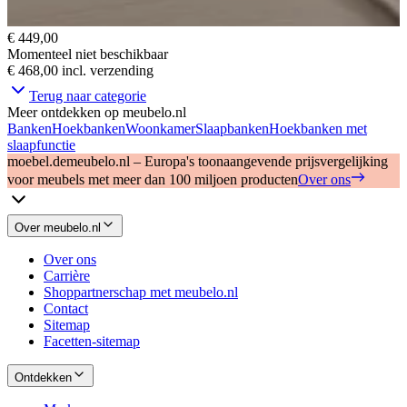
€ 449,00
Momenteel niet beschikbaar
€ 468,00
incl. verzending
Terug naar categorie
Meer ontdekken op meubelo.nl
Banken
Hoekbanken
Woonkamer
Slaapbanken
Hoekbanken met
slaapfunctie
moebel.de
meubelo.nl – Europa's toonaangevende prijsvergelijking
voor meubels met meer dan 100 miljoen producten
Over ons
Over meubelo.nl
Over ons
Carrière
Shoppartnerschap met meubelo.nl
Contact
Sitemap
Facetten-sitemap
Ontdekken