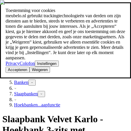
Toestemming voor cookies
Zoeken
meubelo.nl gebruikt trackingtechnologieën van derden om zijn
meubel jezelf de beste prijs!
meubel jezelf de beste prijs!
diensten aan te bieden, steeds te verbeteren en advertenties te
tonen die aansluiten bij jouw interesses. Als je „Accepteren“
kiest, ga je hiermee akkoord en geef je ons toestemming om deze
gegevens te delen met derden, zoals onze marketingpartners. Als
je „Weigeren“ kiest, gebruiken we alleen essentiële cookies en
krijg je geen gepersonaliseerde advertenties te zien. Meer details
vind je bij „Instellingen“. Je kunt deze later op elk moment
aanpassen.
Privacy
Colofon
Instellingen
Accepteren
Weigeren
Woonkamer
Banken
Slaapbanken
Hoekbanken...aapfunctie
Slaapbank Velvet Karlo -
Hoekbank 3-zits met