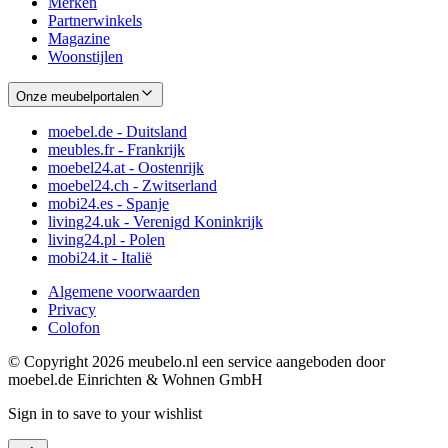
Merken
Partnerwinkels
Magazine
Woonstijlen
Onze meubelportalen
moebel.de - Duitsland
meubles.fr - Frankrijk
moebel24.at - Oostenrijk
moebel24.ch - Zwitserland
mobi24.es - Spanje
living24.uk - Verenigd Koninkrijk
living24.pl - Polen
mobi24.it - Italië
Algemene voorwaarden
Privacy
Colofon
© Copyright 2026 meubelo.nl een service aangeboden door
moebel.de Einrichten & Wohnen GmbH
Sign in to save to your wishlist