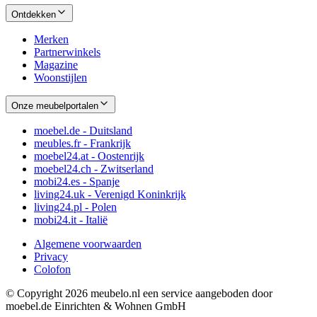
Ontdekken
Merken
Partnerwinkels
Magazine
Woonstijlen
Onze meubelportalen
moebel.de - Duitsland
meubles.fr - Frankrijk
moebel24.at - Oostenrijk
moebel24.ch - Zwitserland
mobi24.es - Spanje
living24.uk - Verenigd Koninkrijk
living24.pl - Polen
mobi24.it - Italië
Algemene voorwaarden
Privacy
Colofon
© Copyright 2026 meubelo.nl een service aangeboden door
moebel.de Einrichten & Wohnen GmbH