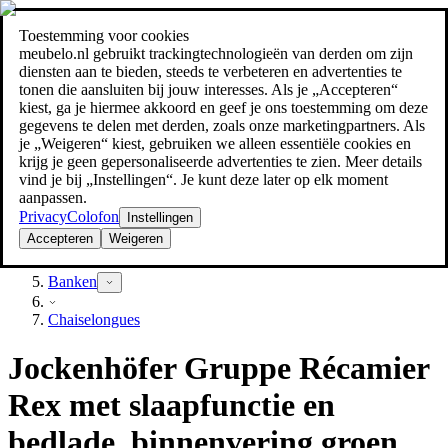
Toestemming voor cookies
Zoeken
meubelo.nl gebruikt trackingtechnologieën van derden om zijn
meubel jezelf de beste prijs!
meubel jezelf de beste prijs!
diensten aan te bieden, steeds te verbeteren en advertenties te
tonen die aansluiten bij jouw interesses. Als je „Accepteren“
kiest, ga je hiermee akkoord en geef je ons toestemming om deze
gegevens te delen met derden, zoals onze marketingpartners. Als
je „Weigeren“ kiest, gebruiken we alleen essentiële cookies en
krijg je geen gepersonaliseerde advertenties te zien. Meer details
vind je bij „Instellingen“. Je kunt deze later op elk moment
aanpassen.
Privacy
Colofon
Instellingen
Accepteren
Weigeren
Woonkamer
Banken
Chaiselongues
Jockenhöfer Gruppe Récamier
Rex met slaapfunctie en
bedlade, binnenvering groen, ,