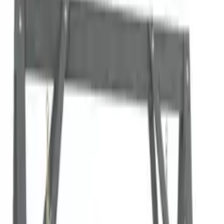
Schommelbanken
Schommelbanken
Schommelbanken
Prijs
Kleur
-Deals
Afmetingen
Stijl
Levertijd
Betaalmethoden
Merk
Shop
Duurzame producten
Direct
leverbaar
+ 15% kassakorting Schommelbank Manifesto Aluminium 2
personen Tuinbank
€ 1.000,00
1 aanbieding
Details
Direct
leverbaar
Schommelbank Greta 2-zitter 121x72x86,5cm - zwart
vanaf
€ 95,90
2 aanbiedingen
Details
Direct
leverbaar