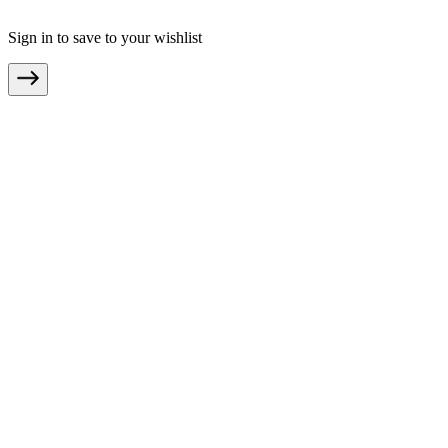
moebel.de Einrichten & Wohnen GmbH
Sign in to save to your wishlist