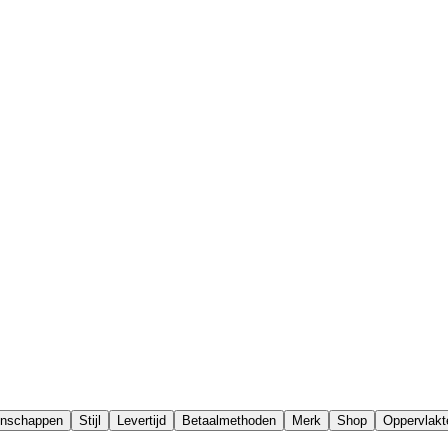
enschappen
Stijl
Levertijd
Betaalmethoden
Merk
Shop
Oppervlakt