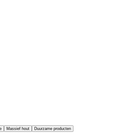
e
Massief hout
Duurzame producten