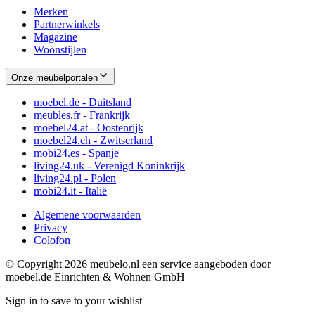
Merken
Partnerwinkels
Magazine
Woonstijlen
Onze meubelportalen
moebel.de - Duitsland
meubles.fr - Frankrijk
moebel24.at - Oostenrijk
moebel24.ch - Zwitserland
mobi24.es - Spanje
living24.uk - Verenigd Koninkrijk
living24.pl - Polen
mobi24.it - Italië
Algemene voorwaarden
Privacy
Colofon
© Copyright 2026 meubelo.nl een service aangeboden door
moebel.de Einrichten & Wohnen GmbH
Sign in to save to your wishlist