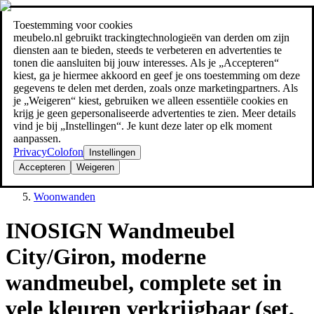
Toestemming voor cookies
Zoeken
meubelo.nl gebruikt trackingtechnologieën van derden om zijn
meubel jezelf de beste prijs!
meubel jezelf de beste prijs!
diensten aan te bieden, steeds te verbeteren en advertenties te
tonen die aansluiten bij jouw interesses. Als je „Accepteren“
kiest, ga je hiermee akkoord en geef je ons toestemming om deze
gegevens te delen met derden, zoals onze marketingpartners. Als
je „Weigeren“ kiest, gebruiken we alleen essentiële cookies en
krijg je geen gepersonaliseerde advertenties te zien. Meer details
vind je bij „Instellingen“. Je kunt deze later op elk moment
aanpassen.
Privacy
Colofon
Instellingen
Accepteren
Weigeren
Woonkamer
Woonwanden
INOSIGN Wandmeubel
City/Giron, moderne
wandmeubel, complete set in
vele kleuren verkrijgbaar (set,