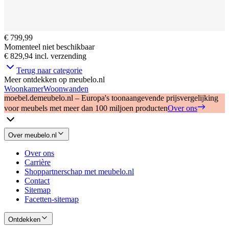
€ 799,99
Momenteel niet beschikbaar
€ 829,94
incl. verzending
Terug naar categorie
Meer ontdekken op meubelo.nl
Woonkamer
Woonwanden
moebel.de
meubelo.nl – Europa's toonaangevende prijsvergelijking
voor meubels met meer dan 100 miljoen producten
Over ons
Over meubelo.nl
Over ons
Carrière
Shoppartnerschap met meubelo.nl
Contact
Sitemap
Facetten-sitemap
Ontdekken