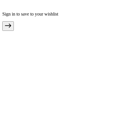
moebel.de Einrichten & Wohnen GmbH
Sign in to save to your wishlist