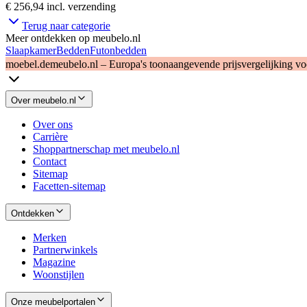
€ 256,94
incl. verzending
Terug naar categorie
Meer ontdekken op meubelo.nl
Slaapkamer
Bedden
Futonbedden
moebel.de
meubelo.nl – Europa's toonaangevende prijsvergelijking v
Over meubelo.nl
Over ons
Carrière
Shoppartnerschap met meubelo.nl
Contact
Sitemap
Facetten-sitemap
Ontdekken
Merken
Partnerwinkels
Magazine
Woonstijlen
Onze meubelportalen