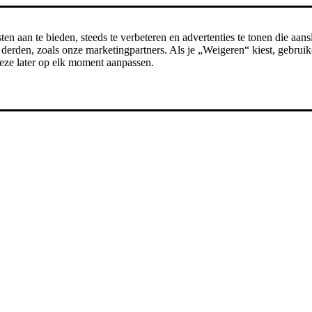
n aan te bieden, steeds te verbeteren en advertenties te tonen die aansl
erden, zoals onze marketingpartners. Als je „Weigeren“ kiest, gebruike
t deze later op elk moment aanpassen.