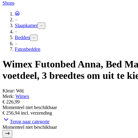
Shops
Slaapkamer
Bedden
Futonbedden
Wimex Futonbed Anna, Bed Made
voetdeel, 3 breedtes om uit te ki
Kleur
:
Wit
|
Merk
:
Wimex
€ 226,99
Momenteel niet beschikbaar
€ 256,94
incl. verzending
Terug naar categorie
Momenteel niet beschikbaar