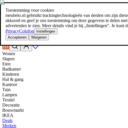
Toestemming voor cookies
Zoeken
meubelo.nl gebruikt trackingtechnologieën van derden om zijn dienste
meubel jezelf de beste prijs!
meubel jezelf de beste prijs!
akkoord en geef je ons toestemming om deze gegevens te delen met d
advertenties te zien. Meer details vind je bij „Instellingen“. Je kun
Privacy
Colofon
Instellingen
Accepteren
Weigeren
Wonen
Slapen
Eten
Badkamer
Kinderen
Hal & gang
Kantoor
Tuin
Lampen
Textiel
Decoratie
Bouwmarkt
IKEA
Deals
Merken