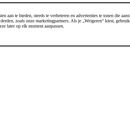
n aan te bieden, steeds te verbeteren en advertenties te tonen die aansl
erden, zoals onze marketingpartners. Als je „Weigeren“ kiest, gebruike
t deze later op elk moment aanpassen.