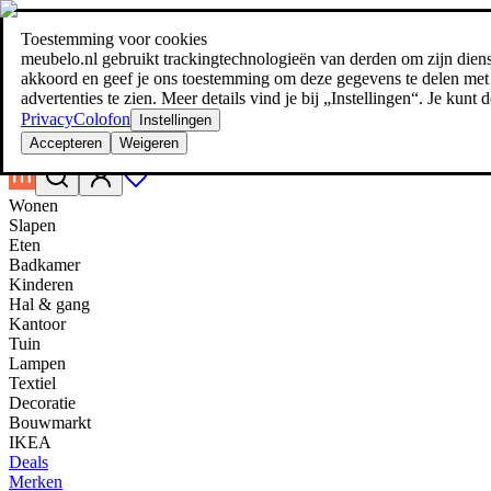
Toestemming voor cookies
Zoeken
meubelo.nl gebruikt trackingtechnologieën van derden om zijn dienste
meubel jezelf de beste prijs!
meubel jezelf de beste prijs!
akkoord en geef je ons toestemming om deze gegevens te delen met d
advertenties te zien. Meer details vind je bij „Instellingen“. Je kun
Privacy
Colofon
Instellingen
Accepteren
Weigeren
Wonen
Slapen
Eten
Badkamer
Kinderen
Hal & gang
Kantoor
Tuin
Lampen
Textiel
Decoratie
Bouwmarkt
IKEA
Deals
Merken