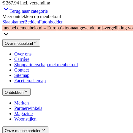
€ 267,94
incl. verzending
Terug naar categorie
Meer ontdekken op meubelo.nl
Slaapkamer
Bedden
Futonbedden
moebel.de
meubelo.nl – Europa's toonaangevende prijsvergelijking v
Over meubelo.nl
Over ons
Carrière
Shoppartnerschap met meubelo.nl
Contact
Sitemap
Facetten-sitemap
Ontdekken
Merken
Partnerwinkels
Magazine
Woonstijlen
Onze meubelportalen