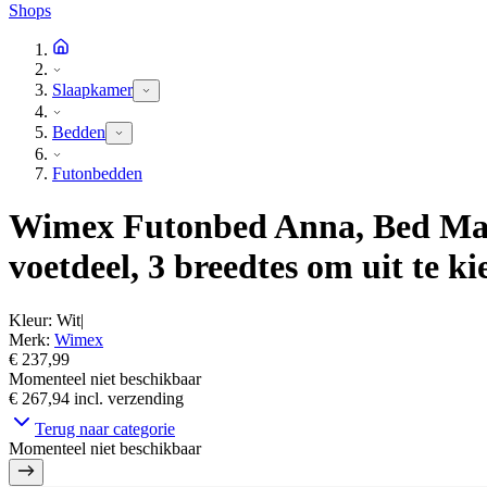
Shops
Slaapkamer
Bedden
Futonbedden
Wimex Futonbed Anna, Bed Made
voetdeel, 3 breedtes om uit te ki
Kleur
:
Wit
|
Merk
:
Wimex
€ 237,99
Momenteel niet beschikbaar
€ 267,94
incl. verzending
Terug naar categorie
Momenteel niet beschikbaar