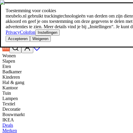
Toestemming voor cookies
Zoeken
meubelo.nl gebruikt trackingtechnologieën van derden om zijn dienste
meubel jezelf de beste prijs!
meubel jezelf de beste prijs!
akkoord en geef je ons toestemming om deze gegevens te delen met d
advertenties te zien. Meer details vind je bij „Instellingen“. Je kun
Privacy
Colofon
Instellingen
Accepteren
Weigeren
Wonen
Slapen
Eten
Badkamer
Kinderen
Hal & gang
Kantoor
Tuin
Lampen
Textiel
Decoratie
Bouwmarkt
IKEA
Deals
Merken