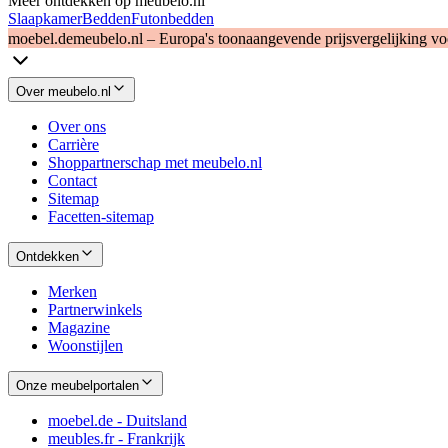
Meer ontdekken op meubelo.nl
Slaapkamer
Bedden
Futonbedden
moebel.de
meubelo.nl – Europa's toonaangevende prijsvergelijking v
Over meubelo.nl
Over ons
Carrière
Shoppartnerschap met meubelo.nl
Contact
Sitemap
Facetten-sitemap
Ontdekken
Merken
Partnerwinkels
Magazine
Woonstijlen
Onze meubelportalen
moebel.de - Duitsland
meubles.fr - Frankrijk