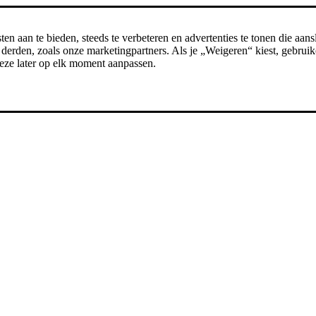
n aan te bieden, steeds te verbeteren en advertenties te tonen die aansl
erden, zoals onze marketingpartners. Als je „Weigeren“ kiest, gebruike
t deze later op elk moment aanpassen.