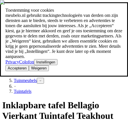
Toestemming voor cookies
Zoeken
meubelo.nl gebruikt trackingtechnologieën van derden om zijn
meubel jezelf de beste prijs!
meubel jezelf de beste prijs!
diensten aan te bieden, steeds te verbeteren en advertenties te
tonen die aansluiten bij jouw interesses. Als je „Accepteren“
kiest, ga je hiermee akkoord en geef je ons toestemming om deze
gegevens te delen met derden, zoals onze marketingpartners. Als
je „Weigeren“ kiest, gebruiken we alleen essentiële cookies en
krijg je geen gepersonaliseerde advertenties te zien. Meer details
vind je bij „Instellingen“. Je kunt deze later op elk moment
aanpassen.
Privacy
Colofon
Instellingen
Accepteren
Weigeren
Tuin
Tuinmeubels
Tuintafels
Inklapbare tafel Bellagio
Vierkant Tuintafel Teakhout