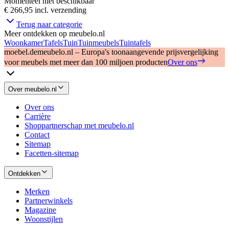
Momenteel niet beschikbaar
€ 266,95
incl. verzending
Terug naar categorie
Meer ontdekken op meubelo.nl
Woonkamer
Tafels
Tuin
Tuinmeubels
Tuintafels
moebel.de
meubelo.nl – Europa's toonaangevende prijsvergelijking
voor meubels met meer dan 100 miljoen producten
Over ons
Over meubelo.nl
Over ons
Carrière
Shoppartnerschap met meubelo.nl
Contact
Sitemap
Facetten-sitemap
Ontdekken
Merken
Partnerwinkels
Magazine
Woonstijlen