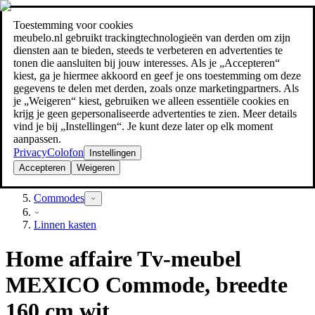
Toestemming voor cookies
Zoeken
meubelo.nl gebruikt trackingtechnologieën van derden om zijn
meubel jezelf de beste prijs!
meubel jezelf de beste prijs!
diensten aan te bieden, steeds te verbeteren en advertenties te
tonen die aansluiten bij jouw interesses. Als je „Accepteren“
kiest, ga je hiermee akkoord en geef je ons toestemming om deze
gegevens te delen met derden, zoals onze marketingpartners. Als
je „Weigeren“ kiest, gebruiken we alleen essentiële cookies en
krijg je geen gepersonaliseerde advertenties te zien. Meer details
vind je bij „Instellingen“. Je kunt deze later op elk moment
aanpassen.
Privacy
Colofon
Instellingen
Accepteren
Weigeren
Slaapkamer
Commodes
Linnen kasten
Home affaire Tv-meubel
MEXICO Commode, breedte
160 cm wit