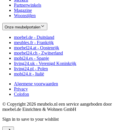
Partnerwinkels
Magazine
Woonstijlen
Onze meubelportalen
moebel.de - Duitsland
meubles.fr - Frankrijk
moebel24.at - Oostenrijk
moebel24.ch - Zwitserland
mobi24.es - Spanje
living24.uk - Verenigd Koninkrijk
living24.pl - Polen
mobi24.it - Italië
Algemene voorwaarden
Privacy
Colofon
© Copyright 2026 meubelo.nl een service aangeboden door
moebel.de Einrichten & Wohnen GmbH
Sign in to save to your wishlist