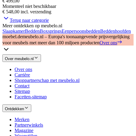
€ 499,00
Momenteel niet beschikbaar
€ 548,00
incl. verzending
Terug naar categorie
Meer ontdekken op meubelo.nl
Slaapkamer
Bedden
Boxsprings
Eenpersoonsbedden
Beddenhoofden
moebel.de
meubelo.nl – Europa's toonaangevende prijsvergelijking
voor meubels met meer dan 100 miljoen producten
Over ons
Over meubelo.nl
Over ons
Carrière
Shoppartnerschap met meubelo.nl
Contact
Sitemap
Facetten-sitemap
Ontdekken
Merken
Partnerwinkels
Magazine
Woonstijlen