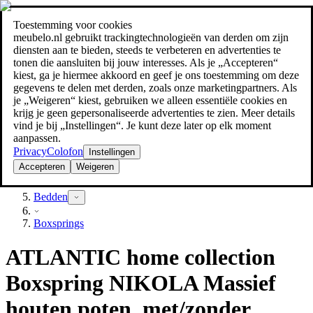
Toestemming voor cookies
Zoeken
meubelo.nl gebruikt trackingtechnologieën van derden om zijn
meubel jezelf de beste prijs!
meubel jezelf de beste prijs!
diensten aan te bieden, steeds te verbeteren en advertenties te
tonen die aansluiten bij jouw interesses. Als je „Accepteren“
kiest, ga je hiermee akkoord en geef je ons toestemming om deze
gegevens te delen met derden, zoals onze marketingpartners. Als
je „Weigeren“ kiest, gebruiken we alleen essentiële cookies en
krijg je geen gepersonaliseerde advertenties te zien. Meer details
vind je bij „Instellingen“. Je kunt deze later op elk moment
aanpassen.
Privacy
Colofon
Instellingen
Accepteren
Weigeren
Slaapkamer
Bedden
Boxsprings
ATLANTIC home collection
Boxspring NIKOLA Massief
houten poten, met/zonder