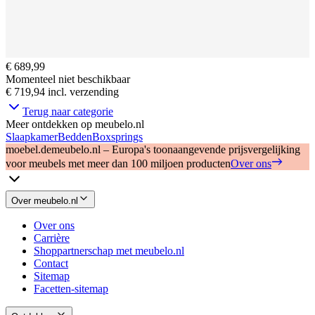
€ 689,99
Momenteel niet beschikbaar
€ 719,94
incl. verzending
Terug naar categorie
Meer ontdekken op meubelo.nl
Slaapkamer
Bedden
Boxsprings
moebel.de
meubelo.nl – Europa's toonaangevende prijsvergelijking
voor meubels met meer dan 100 miljoen producten
Over ons
Over meubelo.nl
Over ons
Carrière
Shoppartnerschap met meubelo.nl
Contact
Sitemap
Facetten-sitemap