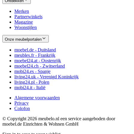
Ontdekken
Merken
Partnerwinkels
Magazine
Woonstijlen
Onze meubelportalen
moebel.de - Duitsland
meubles.fr - Frankrijk
moebel24.at - Oostenrijk
moebel24.ch - Zwitserland
mobi24.es - Spanje
living24.uk - Verenigd Koninkrijk
living24.pl - Polen
mobi24.it - Italië
Algemene voorwaarden
Privacy
Colofon
© Copyright 2026 meubelo.nl een service aangeboden door
moebel.de Einrichten & Wohnen GmbH