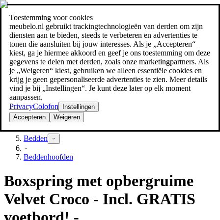
Toestemming voor cookies
Zoeken
meubelo.nl gebruikt trackingtechnologieën van derden om zijn
meubel jezelf de beste prijs!
meubel jezelf de beste prijs!
diensten aan te bieden, steeds te verbeteren en advertenties te
tonen die aansluiten bij jouw interesses. Als je „Accepteren“
kiest, ga je hiermee akkoord en geef je ons toestemming om deze
gegevens te delen met derden, zoals onze marketingpartners. Als
je „Weigeren“ kiest, gebruiken we alleen essentiële cookies en
krijg je geen gepersonaliseerde advertenties te zien. Meer details
vind je bij „Instellingen“. Je kunt deze later op elk moment
aanpassen.
Privacy
Colofon
Instellingen
Accepteren
Weigeren
Slaapkamer
Bedden
Beddenhoofden
Boxspring met opbergruime
Velvet Croco - Incl. GRATIS
voetbord! -