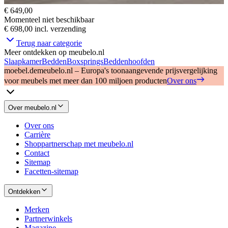
€ 649,00
Momenteel niet beschikbaar
€ 698,00
incl. verzending
Terug naar categorie
Meer ontdekken op meubelo.nl
Slaapkamer
Bedden
Boxsprings
Beddenhoofden
moebel.de
meubelo.nl – Europa's toonaangevende prijsvergelijking
voor meubels met meer dan 100 miljoen producten
Over ons
Over meubelo.nl
Over ons
Carrière
Shoppartnerschap met meubelo.nl
Contact
Sitemap
Facetten-sitemap
Ontdekken
Merken
Partnerwinkels
Magazine