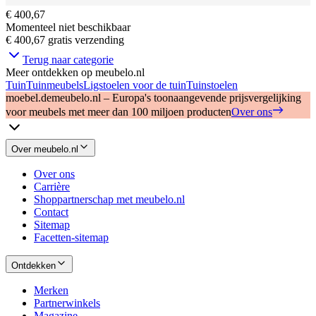
€ 400,67
Momenteel niet beschikbaar
€ 400,67
gratis verzending
Terug naar categorie
Meer ontdekken op meubelo.nl
Tuin
Tuinmeubels
Ligstoelen voor de tuin
Tuinstoelen
moebel.de
meubelo.nl – Europa's toonaangevende prijsvergelijking
voor meubels met meer dan 100 miljoen producten
Over ons
Over meubelo.nl
Over ons
Carrière
Shoppartnerschap met meubelo.nl
Contact
Sitemap
Facetten-sitemap
Ontdekken
Merken
Partnerwinkels
Magazine