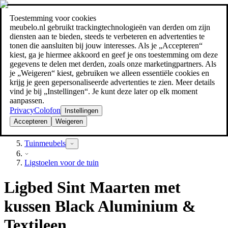
Toestemming voor cookies
Zoeken
meubelo.nl gebruikt trackingtechnologieën van derden om zijn
meubel jezelf de beste prijs!
meubel jezelf de beste prijs!
diensten aan te bieden, steeds te verbeteren en advertenties te
tonen die aansluiten bij jouw interesses. Als je „Accepteren“
kiest, ga je hiermee akkoord en geef je ons toestemming om deze
gegevens te delen met derden, zoals onze marketingpartners. Als
je „Weigeren“ kiest, gebruiken we alleen essentiële cookies en
krijg je geen gepersonaliseerde advertenties te zien. Meer details
vind je bij „Instellingen“. Je kunt deze later op elk moment
aanpassen.
Privacy
Colofon
Instellingen
Accepteren
Weigeren
Tuin
Tuinmeubels
Ligstoelen voor de tuin
Ligbed Sint Maarten met
kussen Black Aluminium &
Textileen