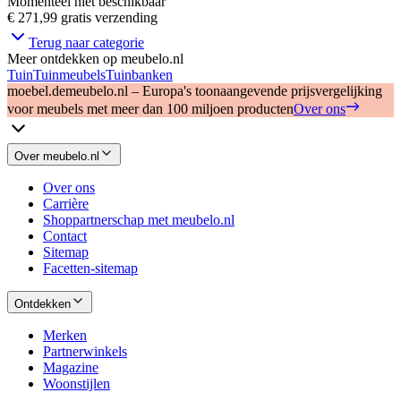
Momenteel niet beschikbaar
€ 271,99
gratis verzending
Terug naar categorie
Meer ontdekken op meubelo.nl
Tuin
Tuinmeubels
Tuinbanken
moebel.de
meubelo.nl – Europa's toonaangevende prijsvergelijking
voor meubels met meer dan 100 miljoen producten
Over ons
Over meubelo.nl
Over ons
Carrière
Shoppartnerschap met meubelo.nl
Contact
Sitemap
Facetten-sitemap
Ontdekken
Merken
Partnerwinkels
Magazine
Woonstijlen