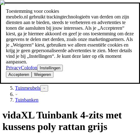
Toestemming voor cookies
Zoeken
meubelo.nl gebruikt trackingtechnologieën van derden om zijn
meubel jezelf de beste prijs!
meubel jezelf de beste prijs!
diensten aan te bieden, steeds te verbeteren en advertenties te
tonen die aansluiten bij jouw interesses. Als je „Accepteren“
kiest, ga je hiermee akkoord en geef je ons toestemming om deze
gegevens te delen met derden, zoals onze marketingpartners. Als
je „Weigeren“ kiest, gebruiken we alleen essentiële cookies en
krijg je geen gepersonaliseerde advertenties te zien. Meer details
vind je bij „Instellingen“. Je kunt deze later op elk moment
aanpassen.
Privacy
Colofon
Instellingen
Accepteren
Weigeren
Tuin
Tuinmeubels
Tuinbanken
vidaXL Tuinbank 4-zits met
kussens poly rattan grijs