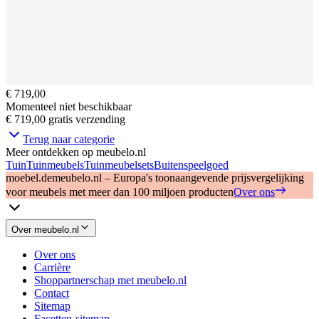
€ 719,00
Momenteel niet beschikbaar
€ 719,00
gratis verzending
Terug naar categorie
Meer ontdekken op meubelo.nl
Tuin
Tuinmeubels
Tuinmeubelsets
Buitenspeelgoed
moebel.de
meubelo.nl – Europa's toonaangevende prijsvergelijking
voor meubels met meer dan 100 miljoen producten
Over ons
Over meubelo.nl
Over ons
Carrière
Shoppartnerschap met meubelo.nl
Contact
Sitemap
Facetten-sitemap