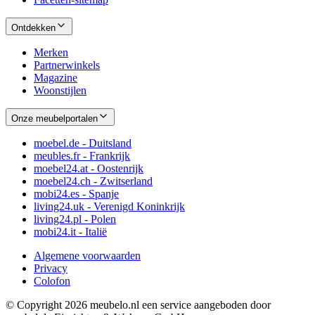
Ontdekken
Merken
Partnerwinkels
Magazine
Woonstijlen
Onze meubelportalen
moebel.de - Duitsland
meubles.fr - Frankrijk
moebel24.at - Oostenrijk
moebel24.ch - Zwitserland
mobi24.es - Spanje
living24.uk - Verenigd Koninkrijk
living24.pl - Polen
mobi24.it - Italië
Algemene voorwaarden
Privacy
Colofon
© Copyright 2026 meubelo.nl een service aangeboden door