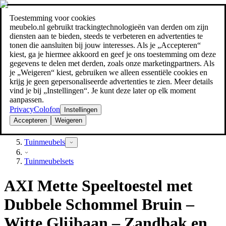
Toestemming voor cookies
Zoeken
meubelo.nl gebruikt trackingtechnologieën van derden om zijn
meubel jezelf de beste prijs!
meubel jezelf de beste prijs!
diensten aan te bieden, steeds te verbeteren en advertenties te
tonen die aansluiten bij jouw interesses. Als je „Accepteren“
kiest, ga je hiermee akkoord en geef je ons toestemming om deze
gegevens te delen met derden, zoals onze marketingpartners. Als
je „Weigeren“ kiest, gebruiken we alleen essentiële cookies en
krijg je geen gepersonaliseerde advertenties te zien. Meer details
vind je bij „Instellingen“. Je kunt deze later op elk moment
aanpassen.
Privacy
Colofon
Instellingen
Accepteren
Weigeren
Tuin
Tuinmeubels
Tuinmeubelsets
AXI Mette Speeltoestel met
Dubbele Schommel Bruin –
Witte Glijbaan – Zandbak en