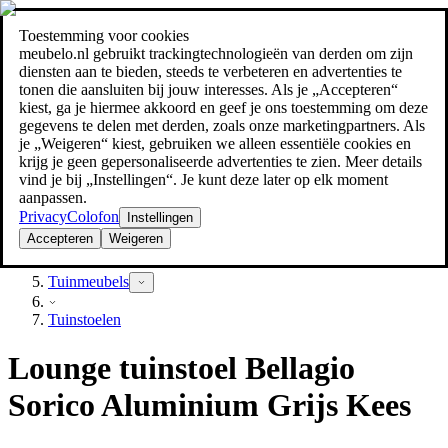
Toestemming voor cookies
Zoeken
meubelo.nl gebruikt trackingtechnologieën van derden om zijn
meubel jezelf de beste prijs!
meubel jezelf de beste prijs!
diensten aan te bieden, steeds te verbeteren en advertenties te
tonen die aansluiten bij jouw interesses. Als je „Accepteren“
kiest, ga je hiermee akkoord en geef je ons toestemming om deze
gegevens te delen met derden, zoals onze marketingpartners. Als
je „Weigeren“ kiest, gebruiken we alleen essentiële cookies en
krijg je geen gepersonaliseerde advertenties te zien. Meer details
vind je bij „Instellingen“. Je kunt deze later op elk moment
aanpassen.
Privacy
Colofon
Instellingen
Accepteren
Weigeren
Tuin
Tuinmeubels
Tuinstoelen
Lounge tuinstoel Bellagio
Sorico Aluminium Grijs Kees