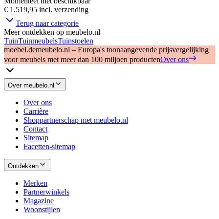
Momenteel niet beschikbaar
€ 1.519,95
incl. verzending
Terug naar categorie
Meer ontdekken op meubelo.nl
Tuin
Tuinmeubels
Tuinstoelen
moebel.de
meubelo.nl – Europa's toonaangevende prijsvergelijking
voor meubels met meer dan 100 miljoen producten
Over ons
Over meubelo.nl
Over ons
Carrière
Shoppartnerschap met meubelo.nl
Contact
Sitemap
Facetten-sitemap
Ontdekken
Merken
Partnerwinkels
Magazine
Woonstijlen