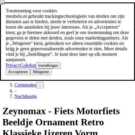
Toestemming voor cookies
Zoeken
meubelo.nl gebruikt trackingtechnologieën van derden om zijn
meubel jezelf de beste prijs!
meubel jezelf de beste prijs!
diensten aan te bieden, steeds te verbeteren en advertenties te
tonen die aansluiten bij jouw interesses. Als je „Accepteren“
kiest, ga je hiermee akkoord en geef je ons toestemming om deze
gegevens te delen met derden, zoals onze marketingpartners. Als
je „Weigeren“ kiest, gebruiken we alleen essentiële cookies en
krijg je geen gepersonaliseerde advertenties te zien. Meer details
vind je bij „Instellingen“. Je kunt deze later op elk moment
aanpassen.
Privacy
Colofon
Instellingen
Accepteren
Weigeren
Slaapkamer
Commodes
Nachtkastje
Zeynomax - Fiets Motorfiets
Beeldje Ornament Retro
Klassieke Ijzeren Vorm