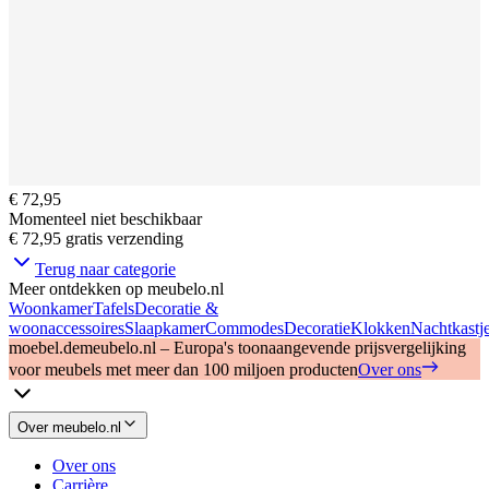
€ 72,95
Momenteel niet beschikbaar
€ 72,95
gratis verzending
Terug naar categorie
Meer ontdekken op meubelo.nl
Woonkamer
Tafels
Decoratie &
woonaccessoires
Slaapkamer
Commodes
Decoratie
Klokken
Nachtkastj
moebel.de
meubelo.nl – Europa's toonaangevende prijsvergelijking
voor meubels met meer dan 100 miljoen producten
Over ons
Over meubelo.nl
Over ons
Carrière