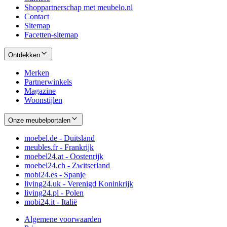
Shoppartnerschap met meubelo.nl
Contact
Sitemap
Facetten-sitemap
Ontdekken
Merken
Partnerwinkels
Magazine
Woonstijlen
Onze meubelportalen
moebel.de - Duitsland
meubles.fr - Frankrijk
moebel24.at - Oostenrijk
moebel24.ch - Zwitserland
mobi24.es - Spanje
living24.uk - Verenigd Koninkrijk
living24.pl - Polen
mobi24.it - Italië
Algemene voorwaarden