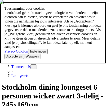
Toestemming voor cookies
Zoeken
meubelo.nl gebruikt trackingtechnologieën van derden om zijn
meubel jezelf de beste prijs!
meubel jezelf de beste prijs!
diensten aan te bieden, steeds te verbeteren en advertenties te
tonen die aansluiten bij jouw interesses. Als je „Accepteren“
kiest, ga je hiermee akkoord en geef je ons toestemming om deze
gegevens te delen met derden, zoals onze marketingpartners. Als
je „Weigeren“ kiest, gebruiken we alleen essentiële cookies en
krijg je geen gepersonaliseerde advertenties te zien. Meer details
vind je bij „Instellingen“. Je kunt deze later op elk moment
aanpassen.
Privacy
Colofon
Instellingen
Accepteren
Weigeren
Tuin
Tuinmeubels
Loungesets
Stockholm dining loungeset 6
personen wicker zwart 3-delig -
245x169cm