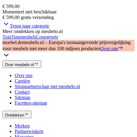
€ 599,00
Momenteel niet beschikbaar
€ 599,00
gratis verzending
Terug naar categorie
Meer ontdekken op meubelo.nl
Tuin
Tuinmeubels
Loungesets
moebel.de
meubelo.nl – Europa's toonaangevende prijsvergelijking
voor meubels met meer dan 100 miljoen producten
Over ons
Over meubelo.nl
Over ons
Carrière
Shoppartnerschap met meubelo.nl
Contact
Sitemap
Facetten-sitemap
Ontdekken
Merken
Partnerwinkels
Magazine