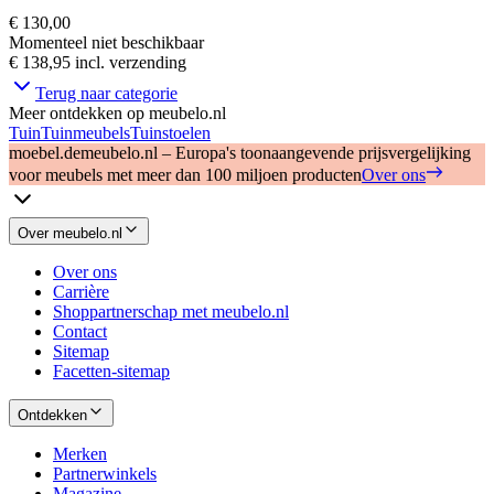
€ 130,00
Momenteel niet beschikbaar
€ 138,95
incl. verzending
Terug naar categorie
Meer ontdekken op meubelo.nl
Tuin
Tuinmeubels
Tuinstoelen
moebel.de
meubelo.nl – Europa's toonaangevende prijsvergelijking
voor meubels met meer dan 100 miljoen producten
Over ons
Over meubelo.nl
Over ons
Carrière
Shoppartnerschap met meubelo.nl
Contact
Sitemap
Facetten-sitemap
Ontdekken
Merken
Partnerwinkels
Magazine