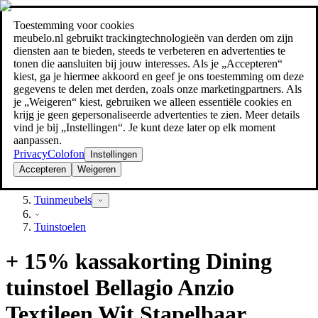
Toestemming voor cookies
Zoeken
meubelo.nl gebruikt trackingtechnologieën van derden om zijn
meubel jezelf de beste prijs!
meubel jezelf de beste prijs!
diensten aan te bieden, steeds te verbeteren en advertenties te
tonen die aansluiten bij jouw interesses. Als je „Accepteren“
kiest, ga je hiermee akkoord en geef je ons toestemming om deze
gegevens te delen met derden, zoals onze marketingpartners. Als
je „Weigeren“ kiest, gebruiken we alleen essentiële cookies en
krijg je geen gepersonaliseerde advertenties te zien. Meer details
vind je bij „Instellingen“. Je kunt deze later op elk moment
aanpassen.
Privacy
Colofon
Instellingen
Accepteren
Weigeren
Tuin
Tuinmeubels
Tuinstoelen
+ 15% kassakorting Dining
tuinstoel Bellagio Anzio
Textileen Wit Stapelbaar