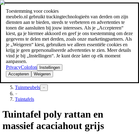
Toestemming voor cookies
Zoeken
meubelo.nl gebruikt trackingtechnologieën van derden om zijn
meubel jezelf de beste prijs!
meubel jezelf de beste prijs!
diensten aan te bieden, steeds te verbeteren en advertenties te
tonen die aansluiten bij jouw interesses. Als je „Accepteren“
kiest, ga je hiermee akkoord en geef je ons toestemming om deze
gegevens te delen met derden, zoals onze marketingpartners. Als
je „Weigeren“ kiest, gebruiken we alleen essentiële cookies en
krijg je geen gepersonaliseerde advertenties te zien. Meer details
vind je bij „Instellingen“. Je kunt deze later op elk moment
aanpassen.
Privacy
Colofon
Instellingen
Accepteren
Weigeren
Tuin
Tuinmeubels
Tuintafels
Tuintafel poly rattan en
massief acaciahout grijs