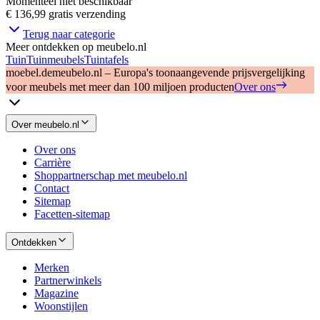
Momenteel niet beschikbaar
€ 136,99
gratis verzending
Terug naar categorie
Meer ontdekken op meubelo.nl
Tuin
Tuinmeubels
Tuintafels
moebel.de
meubelo.nl – Europa's toonaangevende prijsvergelijking
voor meubels met meer dan 100 miljoen producten
Over ons
Over meubelo.nl
Over ons
Carrière
Shoppartnerschap met meubelo.nl
Contact
Sitemap
Facetten-sitemap
Ontdekken
Merken
Partnerwinkels
Magazine
Woonstijlen