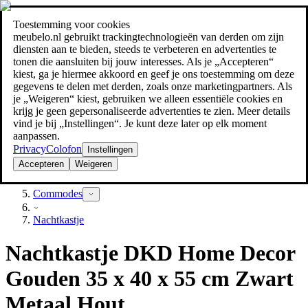
Toestemming voor cookies
Zoeken
meubelo.nl gebruikt trackingtechnologieën van derden om zijn
meubel jezelf de beste prijs!
meubel jezelf de beste prijs!
diensten aan te bieden, steeds te verbeteren en advertenties te
tonen die aansluiten bij jouw interesses. Als je „Accepteren“
kiest, ga je hiermee akkoord en geef je ons toestemming om deze
gegevens te delen met derden, zoals onze marketingpartners. Als
je „Weigeren“ kiest, gebruiken we alleen essentiële cookies en
krijg je geen gepersonaliseerde advertenties te zien. Meer details
vind je bij „Instellingen“. Je kunt deze later op elk moment
aanpassen.
Privacy
Colofon
Instellingen
Accepteren
Weigeren
Slaapkamer
Commodes
Nachtkastje
Nachtkastje DKD Home Decor
Gouden 35 x 40 x 55 cm Zwart
Metaal Hout