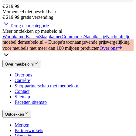
€ 219,99
Momenteel niet beschikbaar
€ 219,99
gratis verzending
Terug naar categorie
Meer ontdekken op meubelo.nl
Woonkamer
Kasten
Slaapkamer
Commodes
Nachtkastje
Nachttafeltje
moebel.de
meubelo.nl – Europa's toonaangevende prijsvergelijking
voor meubels met meer dan 100 miljoen producten
Over ons
Over meubelo.nl
Over ons
Carrière
Shoppartnerschap met meubelo.nl
Contact
Sitemap
Facetten-sitemap
Ontdekken
Merken
Partnerwinkels
Magazine