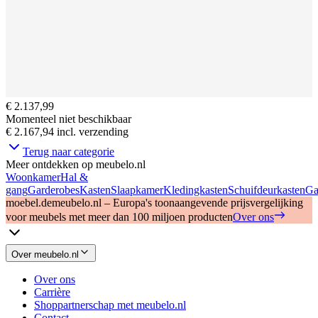
€ 2.137,99
Momenteel niet beschikbaar
€ 2.167,94
incl. verzending
Terug naar categorie
Meer ontdekken op meubelo.nl
Woonkamer
Hal &
gang
Garderobes
Kasten
Slaapkamer
Kledingkasten
Schuifdeurkasten
Ga
moebel.de
meubelo.nl – Europa's toonaangevende prijsvergelijking
voor meubels met meer dan 100 miljoen producten
Over ons
Over meubelo.nl
Over ons
Carrière
Shoppartnerschap met meubelo.nl
Contact