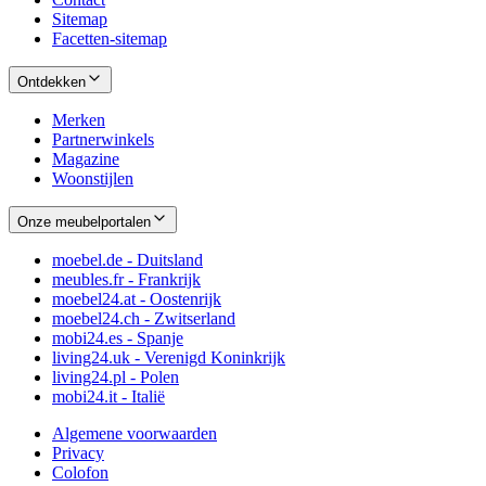
Sitemap
Facetten-sitemap
Ontdekken
Merken
Partnerwinkels
Magazine
Woonstijlen
Onze meubelportalen
moebel.de - Duitsland
meubles.fr - Frankrijk
moebel24.at - Oostenrijk
moebel24.ch - Zwitserland
mobi24.es - Spanje
living24.uk - Verenigd Koninkrijk
living24.pl - Polen
mobi24.it - Italië
Algemene voorwaarden
Privacy
Colofon