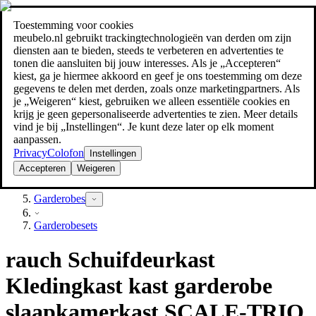
Toestemming voor cookies
Zoeken
meubelo.nl gebruikt trackingtechnologieën van derden om zijn
meubel jezelf de beste prijs!
meubel jezelf de beste prijs!
diensten aan te bieden, steeds te verbeteren en advertenties te
tonen die aansluiten bij jouw interesses. Als je „Accepteren“
kiest, ga je hiermee akkoord en geef je ons toestemming om deze
gegevens te delen met derden, zoals onze marketingpartners. Als
je „Weigeren“ kiest, gebruiken we alleen essentiële cookies en
krijg je geen gepersonaliseerde advertenties te zien. Meer details
vind je bij „Instellingen“. Je kunt deze later op elk moment
aanpassen.
Privacy
Colofon
Instellingen
Accepteren
Weigeren
Hal & gang
Garderobes
Garderobesets
rauch Schuifdeurkast
Kledingkast kast garderobe
slaapkamerkast SCALE-TRIO