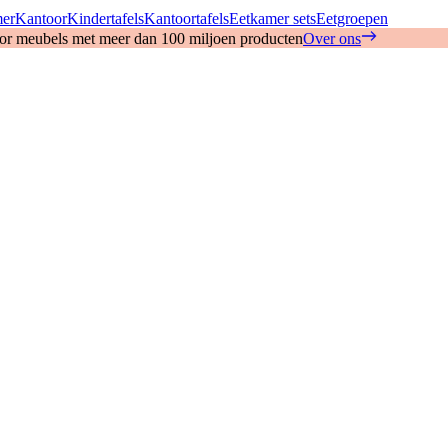
mer
Kantoor
Kindertafels
Kantoortafels
Eetkamer sets
Eetgroepen
oor meubels met meer dan 100 miljoen producten
Over ons