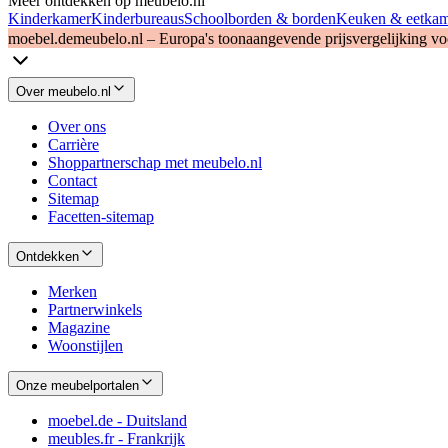
Meer ontdekken op meubelo.nl
Kinderkamer
Kinderbureaus
Schoolborden & borden
Keuken & eetka
moebel.de
meubelo.nl – Europa's toonaangevende prijsvergelijking v
Over meubelo.nl
Over ons
Carrière
Shoppartnerschap met meubelo.nl
Contact
Sitemap
Facetten-sitemap
Ontdekken
Merken
Partnerwinkels
Magazine
Woonstijlen
Onze meubelportalen
moebel.de - Duitsland
meubles.fr - Frankrijk