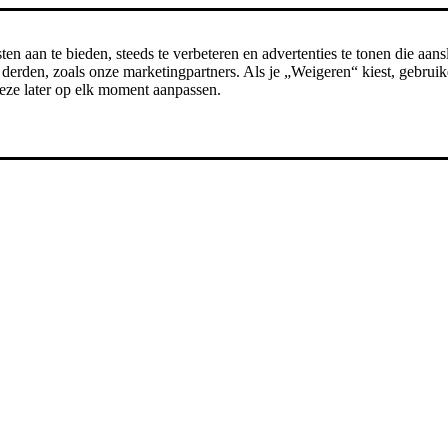
n aan te bieden, steeds te verbeteren en advertenties te tonen die aansl
erden, zoals onze marketingpartners. Als je „Weigeren“ kiest, gebruike
t deze later op elk moment aanpassen.