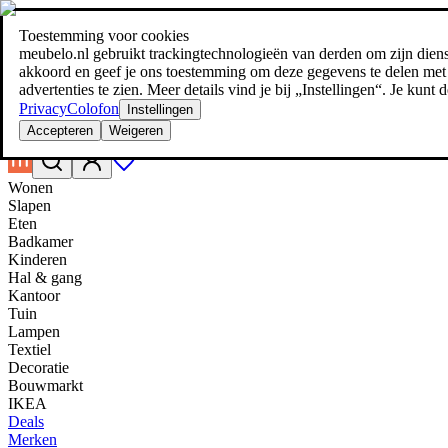
Toestemming voor cookies
Zoeken
meubelo.nl gebruikt trackingtechnologieën van derden om zijn dienste
meubel jezelf de beste prijs!
meubel jezelf de beste prijs!
akkoord en geef je ons toestemming om deze gegevens te delen met d
advertenties te zien. Meer details vind je bij „Instellingen“. Je kun
Privacy
Colofon
Instellingen
Accepteren
Weigeren
Wonen
Slapen
Eten
Badkamer
Kinderen
Hal & gang
Kantoor
Tuin
Lampen
Textiel
Decoratie
Bouwmarkt
IKEA
Deals
Merken