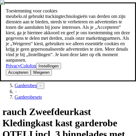
Toestemming voor cookies
Zoeken
meubelo.nl gebruikt trackingtechnologieën van derden om zijn
meubel jezelf de beste prijs!
meubel jezelf de beste prijs!
diensten aan te bieden, steeds te verbeteren en advertenties te
tonen die aansluiten bij jouw interesses. Als je „Accepteren“
kiest, ga je hiermee akkoord en geef je ons toestemming om deze
gegevens te delen met derden, zoals onze marketingpartners. Als
je „Weigeren“ kiest, gebruiken we alleen essentiële cookies en
krijg je geen gepersonaliseerde advertenties te zien. Meer details
vind je bij „Instellingen“. Je kunt deze later op elk moment
aanpassen.
Privacy
Colofon
Instellingen
Accepteren
Weigeren
Hal & gang
Garderobes
Garderobesets
rauch Zweefdeurkast
Kledingkast kast garderobe
OTELI incl. 3 binnelades met