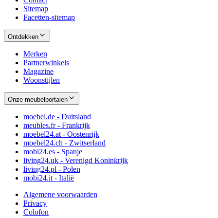
Sitemap
Facetten-sitemap
Ontdekken
Merken
Partnerwinkels
Magazine
Woonstijlen
Onze meubelportalen
moebel.de - Duitsland
meubles.fr - Frankrijk
moebel24.at - Oostenrijk
moebel24.ch - Zwitserland
mobi24.es - Spanje
living24.uk - Verenigd Koninkrijk
living24.pl - Polen
mobi24.it - Italië
Algemene voorwaarden
Privacy
Colofon