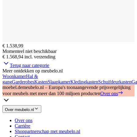
€ 1.538,99
Momenteel niet beschikbaar
€ 1.568,94
incl. verzending
Terug naar categorie
Meer ontdekken op meubelo.nl
Woonkamer
Hal &
gang
Garderobes
Kasten
Slaapkamer
Kledingkasten
Schuifdeurkasten
Ga
moebel.de
meubelo.nl – Europa's toonaangevende prijsvergelijking
voor meubels met meer dan 100 miljoen producten
Over ons
Over meubelo.nl
Over ons
Carrière
Shoppartnerschap met meubelo.nl
Contact