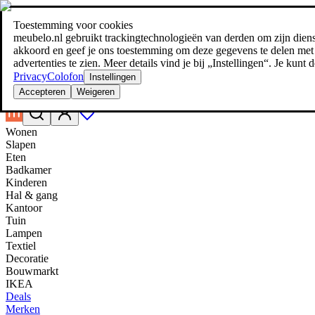
Toestemming voor cookies
Zoeken
meubelo.nl gebruikt trackingtechnologieën van derden om zijn dienste
meubel jezelf de beste prijs!
meubel jezelf de beste prijs!
akkoord en geef je ons toestemming om deze gegevens te delen met d
advertenties te zien. Meer details vind je bij „Instellingen“. Je kun
Privacy
Colofon
Instellingen
Accepteren
Weigeren
Wonen
Slapen
Eten
Badkamer
Kinderen
Hal & gang
Kantoor
Tuin
Lampen
Textiel
Decoratie
Bouwmarkt
IKEA
Deals
Merken