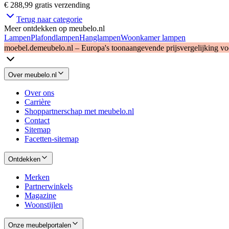
€ 288,99
gratis verzending
Terug naar categorie
Meer ontdekken op meubelo.nl
Lampen
Plafondlampen
Hanglampen
Woonkamer lampen
moebel.de
meubelo.nl – Europa's toonaangevende prijsvergelijking v
Over meubelo.nl
Over ons
Carrière
Shoppartnerschap met meubelo.nl
Contact
Sitemap
Facetten-sitemap
Ontdekken
Merken
Partnerwinkels
Magazine
Woonstijlen
Onze meubelportalen