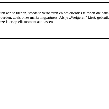
n aan te bieden, steeds te verbeteren en advertenties te tonen die aansl
erden, zoals onze marketingpartners. Als je „Weigeren“ kiest, gebruike
t deze later op elk moment aanpassen.