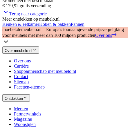
Momenteel niet beschikbaar
€ 179,92
gratis verzending
Terug naar categorie
Meer ontdekken op meubelo.nl
Keuken & eetkamer
Koken & bakken
Pannen
moebel.de
meubelo.nl – Europa's toonaangevende prijsvergelijking
voor meubels met meer dan 100 miljoen producten
Over ons
Over meubelo.nl
Over ons
Carrière
Shoppartnerschap met meubelo.nl
Contact
Sitemap
Facetten-sitemap
Ontdekken
Merken
Partnerwinkels
Magazine
Woonstijlen