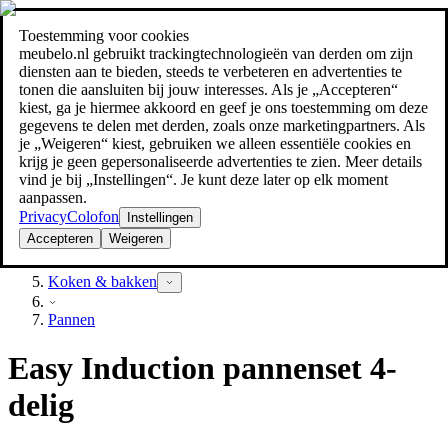
Toestemming voor cookies
Zoeken
meubelo.nl gebruikt trackingtechnologieën van derden om zijn
meubel jezelf de beste prijs!
meubel jezelf de beste prijs!
diensten aan te bieden, steeds te verbeteren en advertenties te
tonen die aansluiten bij jouw interesses. Als je „Accepteren“
kiest, ga je hiermee akkoord en geef je ons toestemming om deze
gegevens te delen met derden, zoals onze marketingpartners. Als
je „Weigeren“ kiest, gebruiken we alleen essentiële cookies en
krijg je geen gepersonaliseerde advertenties te zien. Meer details
vind je bij „Instellingen“. Je kunt deze later op elk moment
aanpassen.
Privacy
Colofon
Instellingen
Accepteren
Weigeren
Keuken & eetkamer
Koken & bakken
Pannen
Easy Induction pannenset 4-
delig