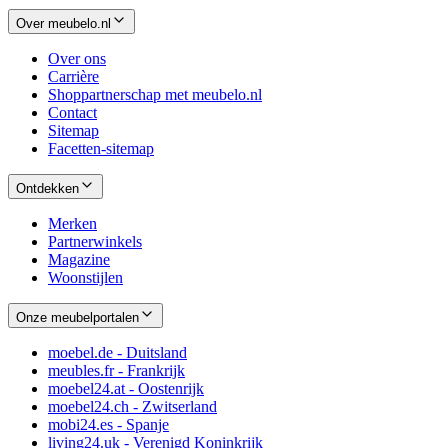
Over meubelo.nl
Over ons
Carrière
Shoppartnerschap met meubelo.nl
Contact
Sitemap
Facetten-sitemap
Ontdekken
Merken
Partnerwinkels
Magazine
Woonstijlen
Onze meubelportalen
moebel.de - Duitsland
meubles.fr - Frankrijk
moebel24.at - Oostenrijk
moebel24.ch - Zwitserland
mobi24.es - Spanje
living24.uk - Verenigd Koninkrijk