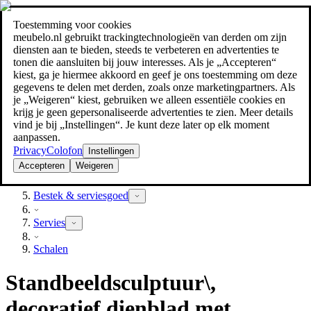
Toestemming voor cookies
Zoeken
meubelo.nl gebruikt trackingtechnologieën van derden om zijn
meubel jezelf de beste prijs!
meubel jezelf de beste prijs!
diensten aan te bieden, steeds te verbeteren en advertenties te
tonen die aansluiten bij jouw interesses. Als je „Accepteren“
kiest, ga je hiermee akkoord en geef je ons toestemming om deze
gegevens te delen met derden, zoals onze marketingpartners. Als
je „Weigeren“ kiest, gebruiken we alleen essentiële cookies en
krijg je geen gepersonaliseerde advertenties te zien. Meer details
vind je bij „Instellingen“. Je kunt deze later op elk moment
aanpassen.
Privacy
Colofon
Instellingen
Accepteren
Weigeren
Keuken & eetkamer
Bestek & serviesgoed
Servies
Schalen
Standbeeldsculptuur\,
decoratief dienblad met