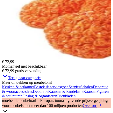
€ 72,99
Momenteel niet beschikbaar
€ 72,99
gratis verzending
Terug naar categorie
Meer ontdekken op meubelo.nl
Keuken & eetkamer
Bestek & serviesgoed
Servies
Schalen
Decoratie
& woonaccessoires
Decoratie
Kaarsen & kandelaars
Kaarsen
Figuren
& sculpturen
Opslag & organiseren
Dienbladen
moebel.de
meubelo.nl – Europa's toonaangevende prijsvergelijking
voor meubels met meer dan 100 miljoen producten
Over ons