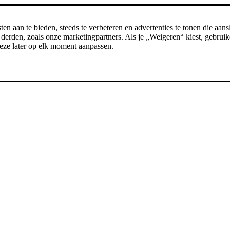
n aan te bieden, steeds te verbeteren en advertenties te tonen die aansl
erden, zoals onze marketingpartners. Als je „Weigeren“ kiest, gebruike
t deze later op elk moment aanpassen.