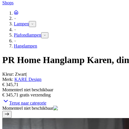
Shops
Lampen
Plafondlampen
Hanglampen
PR Home Hanglamp Karen, dimb
Kleur
:
Zwart
|
Merk
:
KARE Design
€ 345,71
Momenteel niet beschikbaar
€ 345,71
gratis verzending
Terug naar categorie
Momenteel niet beschikbaar