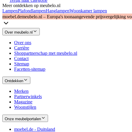
Terug naar categorie
Meer ontdekken op meubelo.nl
Lampen
Plafondlampen
Hanglampen
Woonkamer lampen
moebel.de
meubelo.nl – Europa's toonaangevende prijsvergelijking v
Over meubelo.nl
Over ons
Carrière
Shoppartnerschap met meubelo.nl
Contact
Sitemap
Facetten-sitemap
Ontdekken
Merken
Partnerwinkels
Magazine
Woonstijlen
Onze meubelportalen
moebel.de - Duitsland