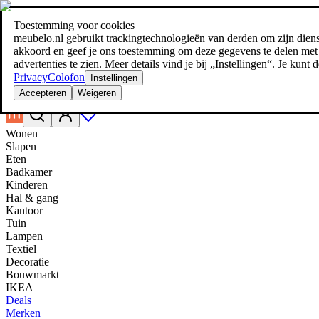
Toestemming voor cookies
Zoeken
meubelo.nl gebruikt trackingtechnologieën van derden om zijn dienste
meubel jezelf de beste prijs!
meubel jezelf de beste prijs!
akkoord en geef je ons toestemming om deze gegevens te delen met d
advertenties te zien. Meer details vind je bij „Instellingen“. Je kun
Privacy
Colofon
Instellingen
Accepteren
Weigeren
Wonen
Slapen
Eten
Badkamer
Kinderen
Hal & gang
Kantoor
Tuin
Lampen
Textiel
Decoratie
Bouwmarkt
IKEA
Deals
Merken