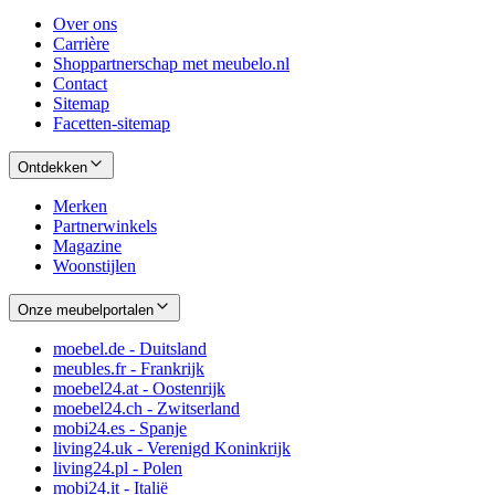
Over ons
Carrière
Shoppartnerschap met meubelo.nl
Contact
Sitemap
Facetten-sitemap
Ontdekken
Merken
Partnerwinkels
Magazine
Woonstijlen
Onze meubelportalen
moebel.de - Duitsland
meubles.fr - Frankrijk
moebel24.at - Oostenrijk
moebel24.ch - Zwitserland
mobi24.es - Spanje
living24.uk - Verenigd Koninkrijk
living24.pl - Polen
mobi24.it - Italië