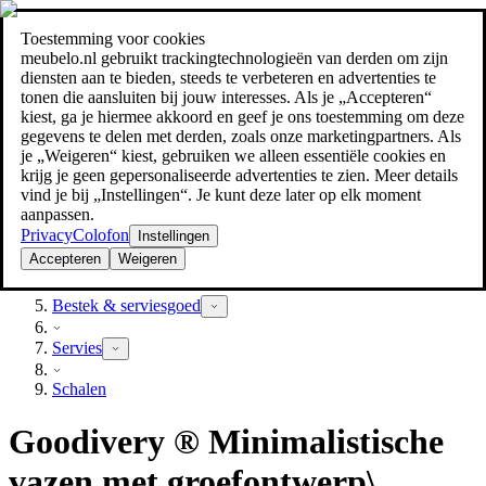
Toestemming voor cookies
Zoeken
meubelo.nl gebruikt trackingtechnologieën van derden om zijn
meubel jezelf de beste prijs!
meubel jezelf de beste prijs!
diensten aan te bieden, steeds te verbeteren en advertenties te
tonen die aansluiten bij jouw interesses. Als je „Accepteren“
kiest, ga je hiermee akkoord en geef je ons toestemming om deze
gegevens te delen met derden, zoals onze marketingpartners. Als
je „Weigeren“ kiest, gebruiken we alleen essentiële cookies en
krijg je geen gepersonaliseerde advertenties te zien. Meer details
vind je bij „Instellingen“. Je kunt deze later op elk moment
aanpassen.
Privacy
Colofon
Instellingen
Accepteren
Weigeren
Keuken & eetkamer
Bestek & serviesgoed
Servies
Schalen
Goodivery ® Minimalistische
vazen ​​met groefontwerp\,