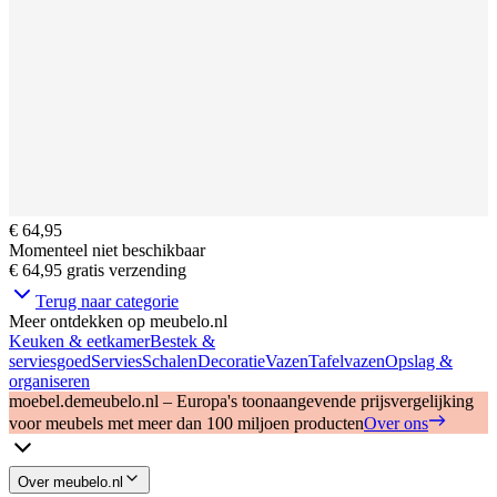
€ 64,95
Momenteel niet beschikbaar
€ 64,95
gratis verzending
Terug naar categorie
Meer ontdekken op meubelo.nl
Keuken & eetkamer
Bestek &
serviesgoed
Servies
Schalen
Decoratie
Vazen
Tafelvazen
Opslag &
organiseren
moebel.de
meubelo.nl – Europa's toonaangevende prijsvergelijking
voor meubels met meer dan 100 miljoen producten
Over ons
Over meubelo.nl