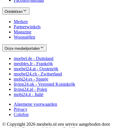
Facetten-sitemap
Ontdekken
Merken
Partnerwinkels
Magazine
Woonstijlen
Onze meubelportalen
moebel.de - Duitsland
meubles.fr - Frankrijk
moebel24.at - Oostenrijk
moebel24.ch - Zwitserland
mobi24.es - Spanje
living24.uk - Verenigd Koninkrijk
living24.pl - Polen
mobi24.it - Italië
Algemene voorwaarden
Privacy
Colofon
© Copyright 2026 meubelo.nl een service aangeboden door