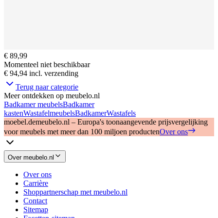
€ 89,99
Momenteel niet beschikbaar
€ 94,94
incl. verzending
Terug naar categorie
Meer ontdekken op meubelo.nl
Badkamer meubels
Badkamer
kasten
Wastafelmeubels
Badkamer
Wastafels
moebel.de
meubelo.nl – Europa's toonaangevende prijsvergelijking
voor meubels met meer dan 100 miljoen producten
Over ons
Over meubelo.nl
Over ons
Carrière
Shoppartnerschap met meubelo.nl
Contact
Sitemap