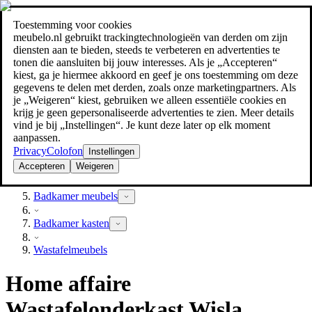
Toestemming voor cookies
Zoeken
meubelo.nl gebruikt trackingtechnologieën van derden om zijn
meubel jezelf de beste prijs!
meubel jezelf de beste prijs!
diensten aan te bieden, steeds te verbeteren en advertenties te
tonen die aansluiten bij jouw interesses. Als je „Accepteren“
kiest, ga je hiermee akkoord en geef je ons toestemming om deze
gegevens te delen met derden, zoals onze marketingpartners. Als
je „Weigeren“ kiest, gebruiken we alleen essentiële cookies en
krijg je geen gepersonaliseerde advertenties te zien. Meer details
vind je bij „Instellingen“. Je kunt deze later op elk moment
aanpassen.
Privacy
Colofon
Instellingen
Accepteren
Weigeren
Badkamer
Badkamer meubels
Badkamer kasten
Wastafelmeubels
Home affaire
Wastafelonderkast Wisla