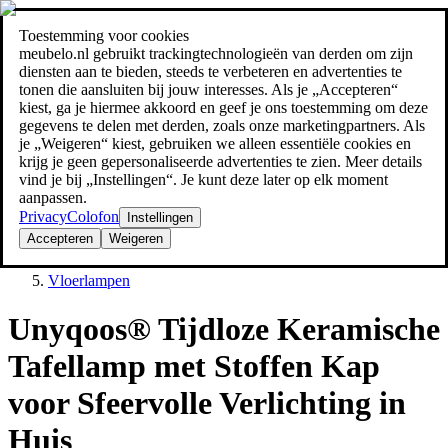
Toestemming voor cookies
Zoeken
meubelo.nl gebruikt trackingtechnologieën van derden om zijn
meubel jezelf de beste prijs!
meubel jezelf de beste prijs!
diensten aan te bieden, steeds te verbeteren en advertenties te
tonen die aansluiten bij jouw interesses. Als je „Accepteren“
kiest, ga je hiermee akkoord en geef je ons toestemming om deze
gegevens te delen met derden, zoals onze marketingpartners. Als
je „Weigeren“ kiest, gebruiken we alleen essentiële cookies en
krijg je geen gepersonaliseerde advertenties te zien. Meer details
vind je bij „Instellingen“. Je kunt deze later op elk moment
aanpassen.
Privacy
Colofon
Instellingen
Accepteren
Weigeren
Lampen
Vloerlampen
Unyqoos® Tijdloze Keramische
Tafellamp met Stoffen Kap
voor Sfeervolle Verlichting in
Huis