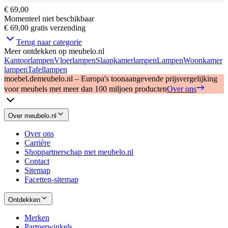
€ 69,00
Momenteel niet beschikbaar
€ 69,00
gratis verzending
Terug naar categorie
Meer ontdekken op meubelo.nl
Kantoorlampen
Vloerlampen
Slaapkamerlampen
Lampen
Woonkamer
lampen
Tafellampen
moebel.de
meubelo.nl – Europa's toonaangevende prijsvergelijking
voor meubels met meer dan 100 miljoen producten
Over ons
Over meubelo.nl
Over ons
Carrière
Shoppartnerschap met meubelo.nl
Contact
Sitemap
Facetten-sitemap
Ontdekken
Merken
Partnerwinkels