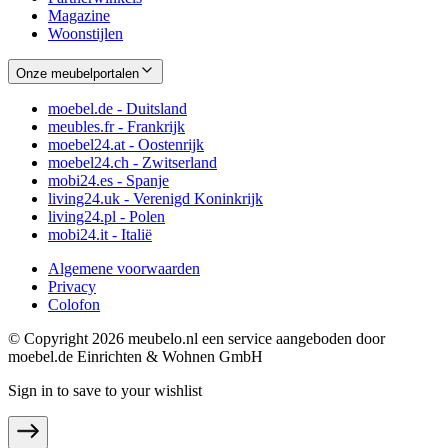
Magazine
Woonstijlen
Onze meubelportalen
moebel.de - Duitsland
meubles.fr - Frankrijk
moebel24.at - Oostenrijk
moebel24.ch - Zwitserland
mobi24.es - Spanje
living24.uk - Verenigd Koninkrijk
living24.pl - Polen
mobi24.it - Italië
Algemene voorwaarden
Privacy
Colofon
© Copyright 2026 meubelo.nl een service aangeboden door
moebel.de Einrichten & Wohnen GmbH
Sign in to save to your wishlist