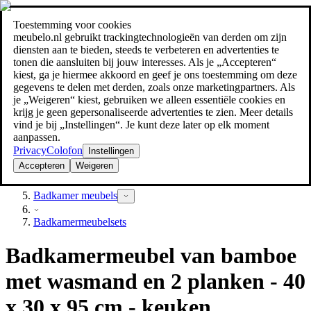
Toestemming voor cookies
Zoeken
meubelo.nl gebruikt trackingtechnologieën van derden om zijn
meubel jezelf de beste prijs!
meubel jezelf de beste prijs!
diensten aan te bieden, steeds te verbeteren en advertenties te
tonen die aansluiten bij jouw interesses. Als je „Accepteren“
kiest, ga je hiermee akkoord en geef je ons toestemming om deze
gegevens te delen met derden, zoals onze marketingpartners. Als
je „Weigeren“ kiest, gebruiken we alleen essentiële cookies en
krijg je geen gepersonaliseerde advertenties te zien. Meer details
vind je bij „Instellingen“. Je kunt deze later op elk moment
aanpassen.
Privacy
Colofon
Instellingen
Accepteren
Weigeren
Badkamer
Badkamer meubels
Badkamermeubelsets
Badkamermeubel van bamboe
met wasmand en 2 planken - 40
x 30 x 95 cm - keuken