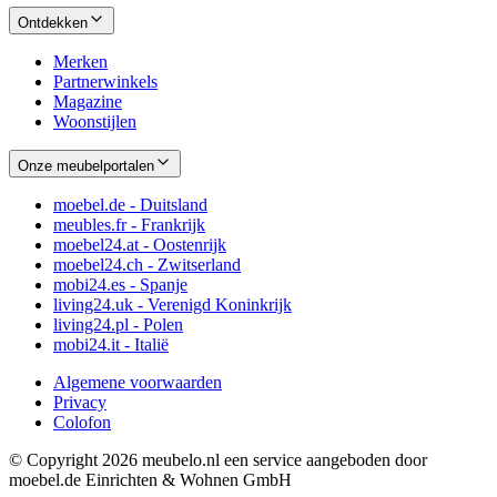
Ontdekken
Merken
Partnerwinkels
Magazine
Woonstijlen
Onze meubelportalen
moebel.de - Duitsland
meubles.fr - Frankrijk
moebel24.at - Oostenrijk
moebel24.ch - Zwitserland
mobi24.es - Spanje
living24.uk - Verenigd Koninkrijk
living24.pl - Polen
mobi24.it - Italië
Algemene voorwaarden
Privacy
Colofon
© Copyright 2026 meubelo.nl een service aangeboden door
moebel.de Einrichten & Wohnen GmbH