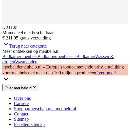
€ 211,95
Momenteel niet beschikbaar
€ 211,95
gratis verzending
Terug naar categorie
Meer ontdekken op meubelo.nl
Badkamer meubels
Badkamermeubelsets
Badkamer
Wassen &
drogen
Wasmanden
moebel.de
meubelo.nl – Europa's toonaangevende prijsvergelijking
voor meubels met meer dan 100 miljoen producten
Over ons
Over meubelo.nl
Over ons
Carrière
Shoppartnerschap met meubelo.nl
Contact
Sitemap
Facetten-sitemap