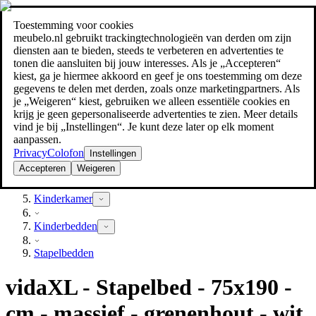
Toestemming voor cookies
Zoeken
meubelo.nl gebruikt trackingtechnologieën van derden om zijn
meubel jezelf de beste prijs!
meubel jezelf de beste prijs!
diensten aan te bieden, steeds te verbeteren en advertenties te
tonen die aansluiten bij jouw interesses. Als je „Accepteren“
kiest, ga je hiermee akkoord en geef je ons toestemming om deze
gegevens te delen met derden, zoals onze marketingpartners. Als
je „Weigeren“ kiest, gebruiken we alleen essentiële cookies en
krijg je geen gepersonaliseerde advertenties te zien. Meer details
vind je bij „Instellingen“. Je kunt deze later op elk moment
aanpassen.
Privacy
Colofon
Instellingen
Accepteren
Weigeren
Kinderkamer
Kinderkamer
Kinderbedden
Stapelbedden
vidaXL - Stapelbed - 75x190 -
cm - massief - grenenhout - wit