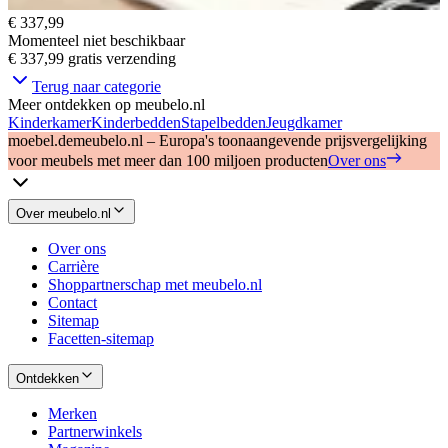
€ 337,99
Momenteel niet beschikbaar
€ 337,99
gratis verzending
Terug naar categorie
Meer ontdekken op meubelo.nl
Kinderkamer
Kinderbedden
Stapelbedden
Jeugdkamer
moebel.de
meubelo.nl – Europa's toonaangevende prijsvergelijking
voor meubels met meer dan 100 miljoen producten
Over ons
Over meubelo.nl
Over ons
Carrière
Shoppartnerschap met meubelo.nl
Contact
Sitemap
Facetten-sitemap
Ontdekken
Merken
Partnerwinkels