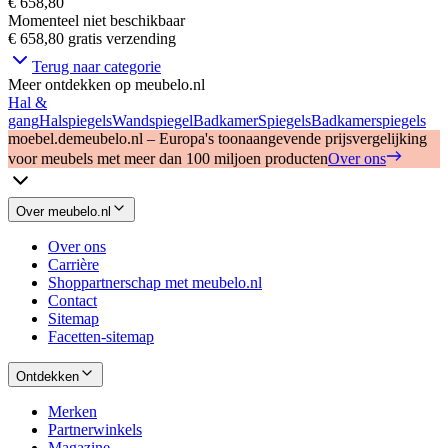
€ 658,80
Momenteel niet beschikbaar
€ 658,80
gratis verzending
Terug naar categorie
Meer ontdekken op meubelo.nl
Hal &
gang
Halspiegels
Wandspiegel
Badkamer
Spiegels
Badkamerspiegels
moebel.de
meubelo.nl – Europa's toonaangevende prijsvergelijking
voor meubels met meer dan 100 miljoen producten
Over ons
Over meubelo.nl
Over ons
Carrière
Shoppartnerschap met meubelo.nl
Contact
Sitemap
Facetten-sitemap
Ontdekken
Merken
Partnerwinkels
Magazine