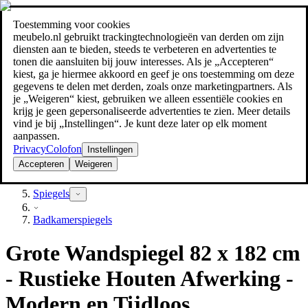
Toestemming voor cookies
Zoeken
meubelo.nl gebruikt trackingtechnologieën van derden om zijn
meubel jezelf de beste prijs!
meubel jezelf de beste prijs!
diensten aan te bieden, steeds te verbeteren en advertenties te
tonen die aansluiten bij jouw interesses. Als je „Accepteren“
kiest, ga je hiermee akkoord en geef je ons toestemming om deze
gegevens te delen met derden, zoals onze marketingpartners. Als
je „Weigeren“ kiest, gebruiken we alleen essentiële cookies en
krijg je geen gepersonaliseerde advertenties te zien. Meer details
vind je bij „Instellingen“. Je kunt deze later op elk moment
aanpassen.
Privacy
Colofon
Instellingen
Accepteren
Weigeren
Badkamer
Spiegels
Badkamerspiegels
Grote Wandspiegel 82 x 182 cm
- Rustieke Houten Afwerking -
Modern en Tijdloos