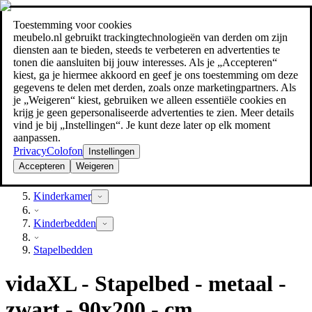
Toestemming voor cookies
Zoeken
meubelo.nl gebruikt trackingtechnologieën van derden om zijn
meubel jezelf de beste prijs!
meubel jezelf de beste prijs!
diensten aan te bieden, steeds te verbeteren en advertenties te
tonen die aansluiten bij jouw interesses. Als je „Accepteren“
kiest, ga je hiermee akkoord en geef je ons toestemming om deze
gegevens te delen met derden, zoals onze marketingpartners. Als
je „Weigeren“ kiest, gebruiken we alleen essentiële cookies en
krijg je geen gepersonaliseerde advertenties te zien. Meer details
vind je bij „Instellingen“. Je kunt deze later op elk moment
aanpassen.
Privacy
Colofon
Instellingen
Accepteren
Weigeren
Kinderkamer
Kinderkamer
Kinderbedden
Stapelbedden
vidaXL - Stapelbed - metaal -
zwart - 90x200 - cm