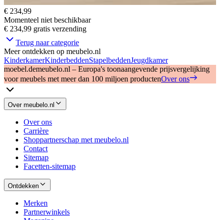
€ 234,99
Momenteel niet beschikbaar
€ 234,99
gratis verzending
Terug naar categorie
Meer ontdekken op meubelo.nl
Kinderkamer
Kinderbedden
Stapelbedden
Jeugdkamer
moebel.de
meubelo.nl – Europa's toonaangevende prijsvergelijking
voor meubels met meer dan 100 miljoen producten
Over ons
Over meubelo.nl
Over ons
Carrière
Shoppartnerschap met meubelo.nl
Contact
Sitemap
Facetten-sitemap
Ontdekken
Merken
Partnerwinkels