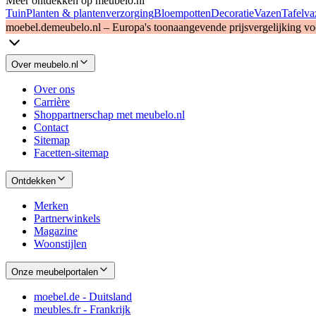
Meer ontdekken op meubelo.nl
Tuin
Planten & plantenverzorging
Bloempotten
Decoratie
Vazen
Tafelva
moebel.de
meubelo.nl – Europa's toonaangevende prijsvergelijking v
Over meubelo.nl
Over ons
Carrière
Shoppartnerschap met meubelo.nl
Contact
Sitemap
Facetten-sitemap
Ontdekken
Merken
Partnerwinkels
Magazine
Woonstijlen
Onze meubelportalen
moebel.de - Duitsland
meubles.fr - Frankrijk