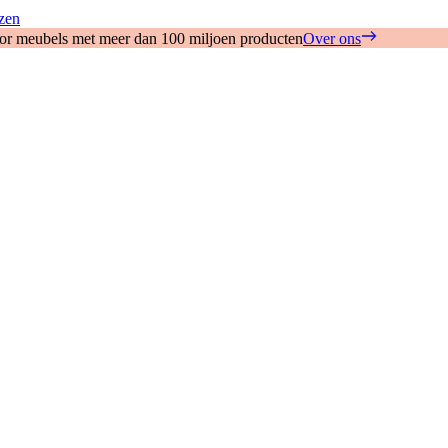
zen
oor meubels met meer dan 100 miljoen producten
Over ons