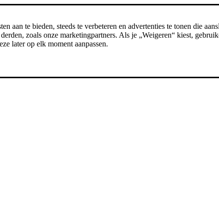
n aan te bieden, steeds te verbeteren en advertenties te tonen die aansl
erden, zoals onze marketingpartners. Als je „Weigeren“ kiest, gebruike
t deze later op elk moment aanpassen.