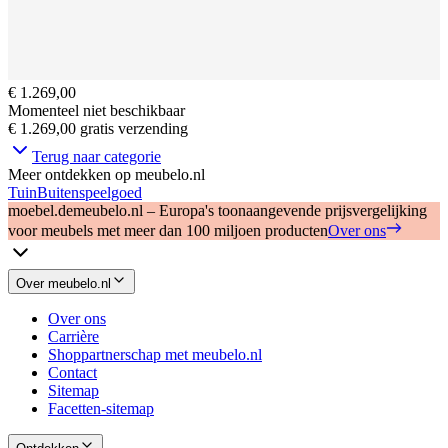
€ 1.269,00
Momenteel niet beschikbaar
€ 1.269,00
gratis verzending
Terug naar categorie
Meer ontdekken op meubelo.nl
Tuin
Buitenspeelgoed
moebel.de
meubelo.nl – Europa's toonaangevende prijsvergelijking
voor meubels met meer dan 100 miljoen producten
Over ons
Over meubelo.nl
Over ons
Carrière
Shoppartnerschap met meubelo.nl
Contact
Sitemap
Facetten-sitemap