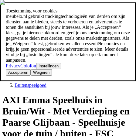
Toestemming voor cookies
Zoeken
meubelo.nl gebruikt trackingtechnologieën van derden om zijn
meubel jezelf de beste prijs!
meubel jezelf de beste prijs!
diensten aan te bieden, steeds te verbeteren en advertenties te
tonen die aansluiten bij jouw interesses. Als je „Accepteren“
kiest, ga je hiermee akkoord en geef je ons toestemming om deze
gegevens te delen met derden, zoals onze marketingpartners. Als
je „Weigeren“ kiest, gebruiken we alleen essentiële cookies en
krijg je geen gepersonaliseerde advertenties te zien. Meer details
vind je bij „Instellingen“. Je kunt deze later op elk moment
aanpassen.
Privacy
Colofon
Instellingen
Accepteren
Weigeren
Tuin
Buitenspeelgoed
AXI Emma Speelhuis in
Bruin/Wit - Met Verdieping en
Paarse Glijbaan - Speelhuisje
voor de tuin / buiten - FSC