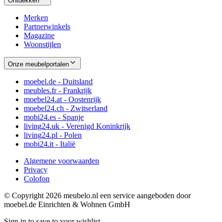
Ontdekken
Merken
Partnerwinkels
Magazine
Woonstijlen
Onze meubelportalen
moebel.de - Duitsland
meubles.fr - Frankrijk
moebel24.at - Oostenrijk
moebel24.ch - Zwitserland
mobi24.es - Spanje
living24.uk - Verenigd Koninkrijk
living24.pl - Polen
mobi24.it - Italië
Algemene voorwaarden
Privacy
Colofon
© Copyright 2026 meubelo.nl een service aangeboden door
moebel.de Einrichten & Wohnen GmbH
Sign in to save to your wishlist