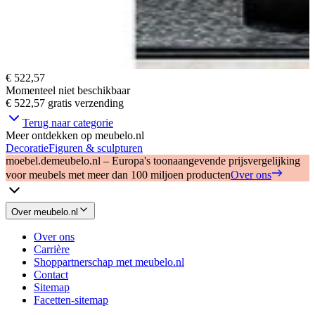
€ 522,57
Momenteel niet beschikbaar
€ 522,57
gratis verzending
Terug naar categorie
Meer ontdekken op meubelo.nl
Decoratie
Figuren & sculpturen
moebel.de
meubelo.nl – Europa's toonaangevende prijsvergelijking
voor meubels met meer dan 100 miljoen producten
Over ons
Over meubelo.nl
Over ons
Carrière
Shoppartnerschap met meubelo.nl
Contact
Sitemap
Facetten-sitemap