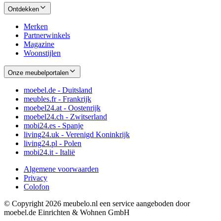
Ontdekken
Merken
Partnerwinkels
Magazine
Woonstijlen
Onze meubelportalen
moebel.de - Duitsland
meubles.fr - Frankrijk
moebel24.at - Oostenrijk
moebel24.ch - Zwitserland
mobi24.es - Spanje
living24.uk - Verenigd Koninkrijk
living24.pl - Polen
mobi24.it - Italië
Algemene voorwaarden
Privacy
Colofon
© Copyright 2026 meubelo.nl een service aangeboden door
moebel.de Einrichten & Wohnen GmbH