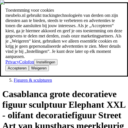
Toestemming voor cookies
Zoeken
meubelo.nl gebruikt trackingtechnologieën van derden om zijn
meubel jezelf de beste prijs!
meubel jezelf de beste prijs!
diensten aan te bieden, steeds te verbeteren en advertenties te
tonen die aansluiten bij jouw interesses. Als je „Accepteren“
kiest, ga je hiermee akkoord en geef je ons toestemming om deze
gegevens te delen met derden, zoals onze marketingpartners. Als
je „Weigeren“ kiest, gebruiken we alleen essentiële cookies en
krijg je geen gepersonaliseerde advertenties te zien. Meer details
vind je bij „Instellingen“. Je kunt deze later op elk moment
aanpassen.
Privacy
Colofon
Instellingen
Accepteren
Weigeren
Decoratie
Figuren & sculpturen
Casablanca grote decoratieve
figuur sculptuur Elephant XXL
- olifant decoratiefiguur Street
Art van kunsthars meerkleurig