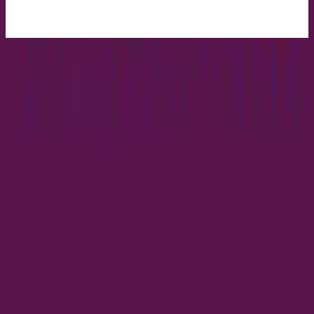
Beste aanbieding
:
€ 100,00
door
LampenTotaal
Naar de shop
€ 100,00
Direct leverbaar
€ 100,00
gratis verzending
door
LampenTotaal
Naar de shop
Terug naar categorie
Meer van deze winkels
Meer ontdekken op meubelo.nl
Lampen
Tafellampen
Leeslampen
moebel.de
meubelo.nl – Europa's toonaangevende prijsvergelijking
voor meubels met meer dan 100 miljoen producten
Over ons
Over meubelo.nl
Over ons
Carrière
Shoppartnerschap met meubelo.nl