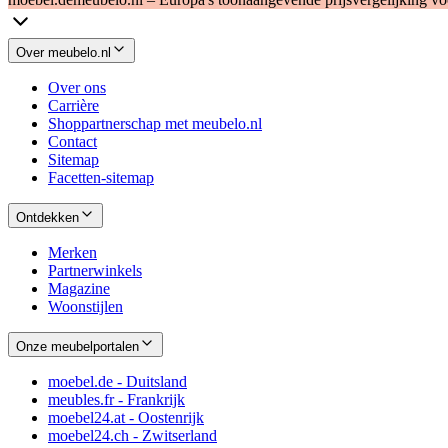
Over meubelo.nl
Over ons
Carrière
Shoppartnerschap met meubelo.nl
Contact
Sitemap
Facetten-sitemap
Ontdekken
Merken
Partnerwinkels
Magazine
Woonstijlen
Onze meubelportalen
moebel.de - Duitsland
meubles.fr - Frankrijk
moebel24.at - Oostenrijk
moebel24.ch - Zwitserland