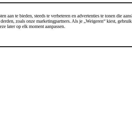
n aan te bieden, steeds te verbeteren en advertenties te tonen die aansl
erden, zoals onze marketingpartners. Als je „Weigeren“ kiest, gebruike
t deze later op elk moment aanpassen.