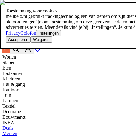
Toestemming voor cookies
Zoeken
meubelo.nl gebruikt trackingtechnologieën van derden om zijn dienste
meubel jezelf de beste prijs!
meubel jezelf de beste prijs!
akkoord en geef je ons toestemming om deze gegevens te delen met d
advertenties te zien. Meer details vind je bij „Instellingen“. Je kun
Privacy
Colofon
Instellingen
Accepteren
Weigeren
Wonen
Slapen
Eten
Badkamer
Kinderen
Hal & gang
Kantoor
Tuin
Lampen
Textiel
Decoratie
Bouwmarkt
IKEA
Deals
Merken