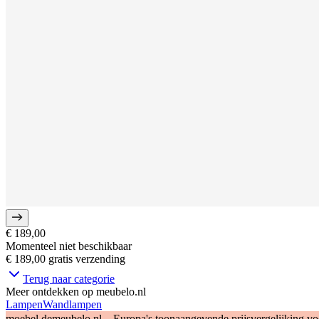
€ 189,00
Momenteel niet beschikbaar
€ 189,00
gratis verzending
Terug naar categorie
Meer ontdekken op meubelo.nl
Lampen
Wandlampen
moebel.de
meubelo.nl – Europa's toonaangevende prijsvergelijking v