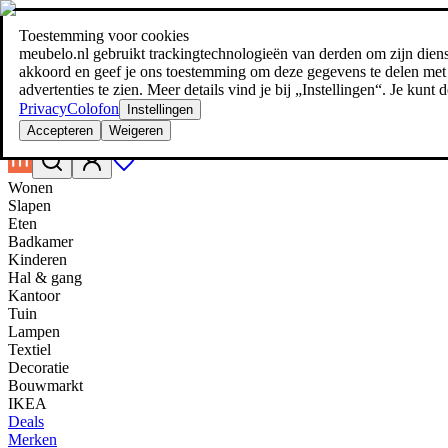
Toestemming voor cookies
Zoeken
meubelo.nl gebruikt trackingtechnologieën van derden om zijn dienste
meubel jezelf de beste prijs!
meubel jezelf de beste prijs!
akkoord en geef je ons toestemming om deze gegevens te delen met d
advertenties te zien. Meer details vind je bij „Instellingen“. Je kun
Privacy
Colofon
Instellingen
Accepteren
Weigeren
Wonen
Slapen
Eten
Badkamer
Kinderen
Hal & gang
Kantoor
Tuin
Lampen
Textiel
Decoratie
Bouwmarkt
IKEA
Deals
Merken