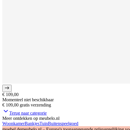
€ 109,00
Momenteel niet beschikbaar
€ 109,00
gratis verzending
Terug naar categorie
Meer ontdekken op meubelo.nl
Woonkamer
Bankjes
Tuin
Buitenspeelgoed
moebel.de
meubelo.nl – Europa's toonaangevende prijsvergelijking v