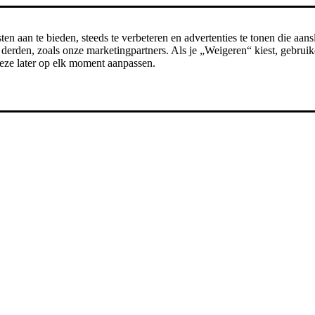
n aan te bieden, steeds te verbeteren en advertenties te tonen die aansl
erden, zoals onze marketingpartners. Als je „Weigeren“ kiest, gebruike
t deze later op elk moment aanpassen.