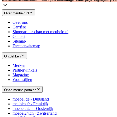
Over meubelo.nl
Over ons
Carrière
Shoppartnerschap met meubelo.nl
Contact
Sitemap
Facetten-sitemap
Ontdekken
Merken
Partnerwinkels
Magazine
Woonstijlen
Onze meubelportalen
moebel.de - Duitsland
meubles.fr - Frankrijk
moebel24.at - Oostenrijk
moebel24.ch - Zwitserland