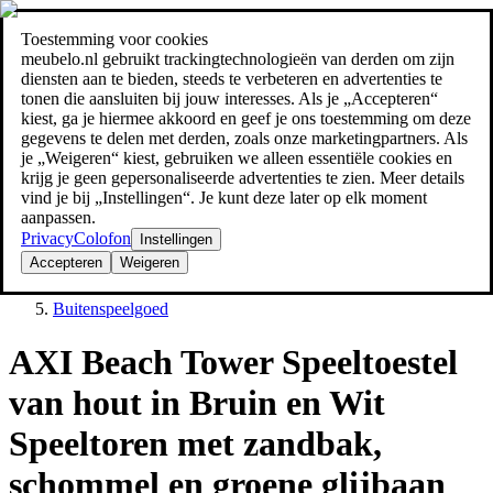
Toestemming voor cookies
Zoeken
meubelo.nl gebruikt trackingtechnologieën van derden om zijn
meubel jezelf de beste prijs!
meubel jezelf de beste prijs!
diensten aan te bieden, steeds te verbeteren en advertenties te
tonen die aansluiten bij jouw interesses. Als je „Accepteren“
kiest, ga je hiermee akkoord en geef je ons toestemming om deze
gegevens te delen met derden, zoals onze marketingpartners. Als
je „Weigeren“ kiest, gebruiken we alleen essentiële cookies en
krijg je geen gepersonaliseerde advertenties te zien. Meer details
vind je bij „Instellingen“. Je kunt deze later op elk moment
aanpassen.
Privacy
Colofon
Instellingen
Accepteren
Weigeren
Tuin
Buitenspeelgoed
AXI Beach Tower Speeltoestel
van hout in Bruin en Wit
Speeltoren met zandbak,
schommel en groene glijbaan