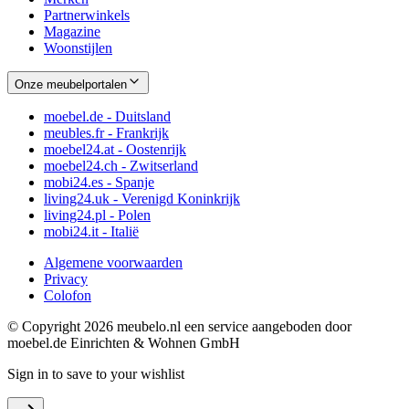
Partnerwinkels
Magazine
Woonstijlen
Onze meubelportalen
moebel.de - Duitsland
meubles.fr - Frankrijk
moebel24.at - Oostenrijk
moebel24.ch - Zwitserland
mobi24.es - Spanje
living24.uk - Verenigd Koninkrijk
living24.pl - Polen
mobi24.it - Italië
Algemene voorwaarden
Privacy
Colofon
© Copyright 2026 meubelo.nl een service aangeboden door
moebel.de Einrichten & Wohnen GmbH
Sign in to save to your wishlist