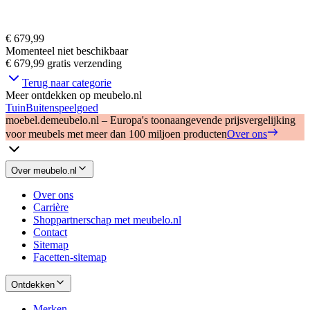
€ 679,99
Momenteel niet beschikbaar
€ 679,99
gratis verzending
Terug naar categorie
Meer ontdekken op meubelo.nl
Tuin
Buitenspeelgoed
moebel.de
meubelo.nl – Europa's toonaangevende prijsvergelijking
voor meubels met meer dan 100 miljoen producten
Over ons
Over meubelo.nl
Over ons
Carrière
Shoppartnerschap met meubelo.nl
Contact
Sitemap
Facetten-sitemap
Ontdekken
Merken